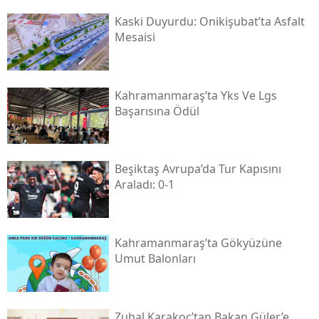
Kaski̇ Duyurdu: Onikişubat’ta Asfalt
Mesaisi
Kahramanmaraş’ta Yks Ve Lgs
Başarısına Ödül
Beşiktaş Avrupa’da Tur Kapısını
Araladı: 0-1
Kahramanmaraş’ta Gökyüzüne
Umut Balonları
Zuhal Karakoç’tan Bakan Güler’e