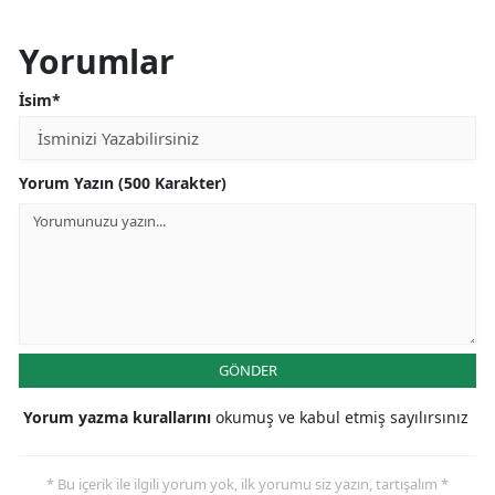
Yorumlar
İsim*
Yorum Yazın (500 Karakter)
GÖNDER
Yorum yazma kurallarını
okumuş ve kabul etmiş sayılırsınız
* Bu içerik ile ilgili yorum yok, ilk yorumu siz yazın, tartışalım *