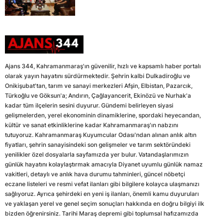
Ajans 344, Kahramanmaraş'ın güvenilir, hızlı ve kapsamlı haber portalı
olarak yayın hayatını sürdürmektedir. Şehrin kalbi Dulkadiroğlu ve
Onikişubat'tan, tarım ve sanayi merkezleri Afşin, Elbistan, Pazarcık,
Türkoğlu ve Göksun'a; Andırın, Çağlayancerit, Ekinözü ve Nurhak'a
kadar tüm ilçelerin sesini duyurur. Gündemi belirleyen siyasi
gelişmelerden, yerel ekonominin dinamiklerine, spordaki heyecandan,
kültür ve sanat etkinliklerine kadar Kahramanmaraş'ın nabzını
tutuyoruz. Kahramanmaraş Kuyumcular Odası'ndan alınan anlık altın
fiyatları, şehrin sanayisindeki son gelişmeler ve tarım sektöründeki
yenilikler özel dosyalarla sayfamızda yer bulur. Vatandaşlarımızın
günlük hayatını kolaylaştırmak amacıyla Diyanet uyumlu günlük namaz
vakitleri, detaylı ve anlık hava durumu tahminleri, güncel nöbetçi
eczane listeleri ve resmi vefat ilanları gibi bilgilere kolayca ulaşmanızı
sağlıyoruz. Ayrıca şehirdeki en yeni iş ilanları, önemli kamu duyuruları
ve yaklaşan yerel ve genel seçim sonuçları hakkında en doğru bilgiyi ilk
bizden öğrenirsiniz. Tarihi Maraş depremi gibi toplumsal hafızamızda