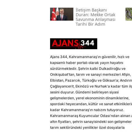
İletişim Başkanı
Duran: Mekke Ortak
Savunma Anlaşması
Tarihi Bir Adım
Ajans 344, Kahramanmaraş'ın güvenilir, hızlı ve
kapsamlı haber portalı olarak yayın hayatını
sürdürmektedir. Şehrin kalbi Dulkadiroğlu ve
Onikişubat'tan, tarım ve sanayi merkezleri Afşin,
Elbistan, Pazarcık, Türkoğlu ve Göksun'a; Andırın
Çağlayancerit, Ekinözü ve Nurhak'a kadar tüm il
sesini duyurur. Gündemi belirleyen siyasi
gelişmelerden, yerel ekonominin dinamiklerine,
spordaki heyecandan, kültür ve sanat etkinlikler
kadar Kahramanmaraş'ın nabzını tutuyoruz.
Kahramanmaraş Kuyumcular Odası'ndan alınan a
altın fiyatları, şehrin sanayisindeki son gelişmeler
tarım sektöründeki yenilikler özel dosyalarla