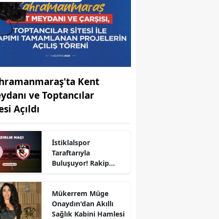
hramanmaraş'ta Kent
ydanı ve Toptancılar
esi Açıldı
İstiklalspor
Taraftarıyla
Buluşuyor! Rakip
Gaziantep FK
Mükerrem Müge
Onaydın'dan Akıllı
r
Sağlık Kabini Hamlesi