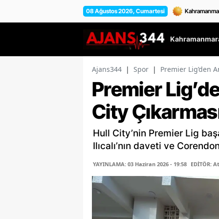
08 Ağustos 2026, Cumartesi
Kahramanmara
Ajans344
|
Spor
|
Premier Lig’den An
Premier Lig’de
City Çıkarmas
Hull City’nin Premier Lig baş
Ilıcalı’nın daveti ve Corendo
YAYINLAMA: 03 Haziran 2026 - 19:58
EDİTÖR: A