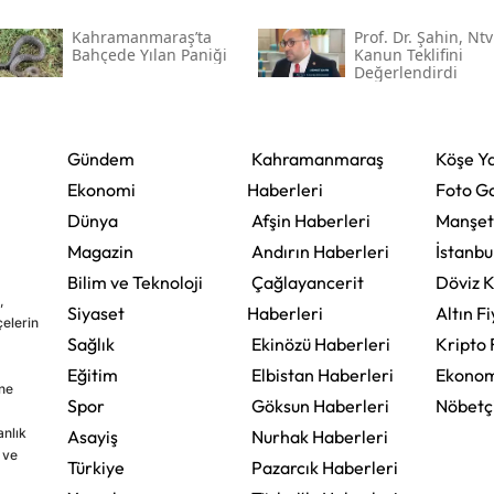
Kahramanmaraş’ta
Prof. Dr. Şahin, Ntv
Bahçede Yılan Paniği
Kanun Teklifini
Değerlendirdi
Gündem
Kahramanmaraş
Köşe Ya
Ekonomi
Haberleri
Foto Ga
Dünya
Afşin Haberleri
Manşet
Magazin
Andırın Haberleri
İstanbu
Bilim ve Teknoloji
Çağlayancerit
Döviz K
,
Siyaset
Haberleri
Altın Fi
çelerin
Sağlık
Ekinözü Haberleri
Kripto 
Eğitim
Elbistan Haberleri
Ekonom
ine
Spor
Göksun Haberleri
Nöbetç
nlık
Asayiş
Nurhak Haberleri
 ve
Türkiye
Pazarcık Haberleri