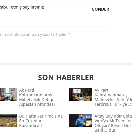
abul etmiş sayılırsınız
GÖNDER
yorum yok, ilk yorumu siz yazın, tartışalım *
SON HABERLER
Ak Parti
Ak Parti
Kahramanmaraş
Kahramanmaraş
Milletvekili Debgici,
Milletvekili Şahin’
Alpaslan Altındaş’ı
Terörsüz Türkiye İç
Ağırladı
Gece Mesaisi
Bu Hafta Yatırımcısına
Altay Bayındır Celt
En Çok Altın
Vigo’ya Mı Transfer
Kazandırdı!
Oluyor? Resmi Du
Belli Oldu!