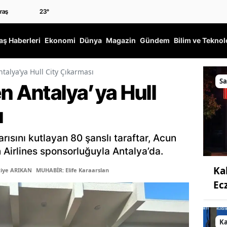
23
°
ş Haberleri
Ekonomi
Dünya
Magazin
Gündem
Bilim ve Teknol
talya’ya Hull City Çıkarması
Sa
n Antalya’ya Hull
ı
arısını kutlayan 80 şanslı taraftar, Acun
n Airlines sponsorluğuyla Antalya’da.
Ka
tiye ARIKAN
MUHABİR: Elife Karaarslan
Ec
K