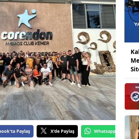
Ka
Me
Sit
book'ta Paylaş
X'de Paylaş
Whatsapp'tan Gönde