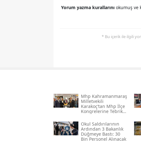
Yorum yazma kurallarını
okumuş ve k
* Bu içerik ile ilgili 
Mhp Kahramanmaraş
Milletvekili
Karakoç’tan Mhp İlçe
Kongrelerine Tebrik
Mesajı
Okul Saldırılarının
Ardından 3 Bakanlık
Düğmeye Bastı: 30
Bin Personel Alınacak