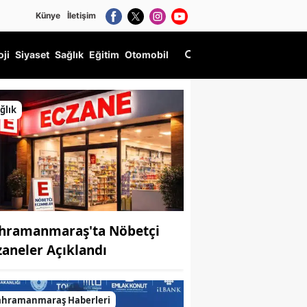
Künye
İletişim
oji
Siyaset
Sağlık
Eğitim
Otomobil
ğlık
hramanmaraş'ta Nöbetçi
zaneler Açıklandı
ahramanmaraş Haberleri