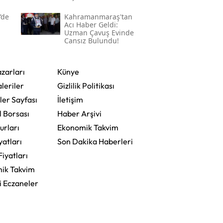
’de
Kahramanmaraş'tan
Acı Haber Geldi:
Uzman Çavuş Evinde
Cansız Bulundu!
zarları
Künye
leriler
Gizlilik Politikası
ler Sayfası
İletişim
l Borsası
Haber Arşivi
urları
Ekonomik Takvim
yatları
Son Dakika Haberleri
Fiyatları
ik Takvim
i Eczaneler