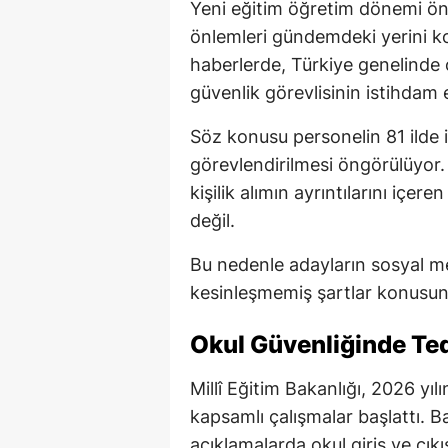
Yeni eğitim öğretim dönemi ön
önlemleri gündemdeki yerini 
haberlerde, Türkiye genelinde 
güvenlik görevlisinin istihdam e
Söz konusu personelin 81 ilde 
görevlendirilmesi öngörülüyor.
kişilik alımın ayrıntılarını içe
değil.
Bu nedenle adayların sosyal me
kesinleşmemiş şartlar konusund
Okul Güvenliğinde Tedb
Millî Eğitim Bakanlığı, 2026 yı
kapsamlı çalışmalar başlattı. B
açıklamalarda okul giriş ve çıkı