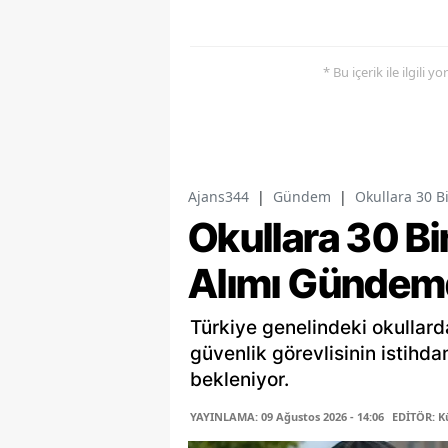
* Bu içerik ile ilgili 
Ajans344
|
Gündem
|
Okullara 30 B
Okullara 30 Bi
Alımı Gündem
Türkiye genelindeki okullard
güvenlik görevlisinin istihd
bekleniyor.
YAYINLAMA: 09 Ağustos 2026 - 14:06
EDİTÖR: K