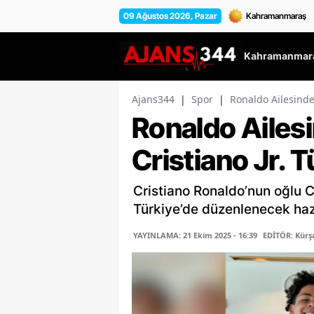
09 Ağustos 2026, Pazar
Kahramanmara
Ajans344
|
Spor
|
Ronaldo Ailesinden
Ronaldo Ailes
Cristiano Jr. 
Cristiano Ronaldo’nun oğlu Cr
Türkiye’de düzenlenecek haz
YAYINLAMA: 21 Ekim 2025 - 16:39
EDİTÖR: Kür