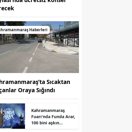
ylası'nda ücretsiz konser
recek
ahramanmaraş Haberleri
hramanmaraş’ta Sıcaktan
çanlar Oraya Sığındı
Kahramanmaraş
r
Fuarı'nda Funda Arar,
100 bini aşkın
dinleyiciyle coşkulu