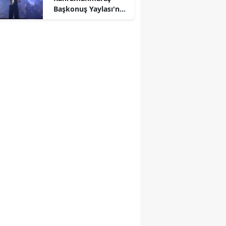
Başkonuş Yaylası'nda
ücretsiz konser
verecek