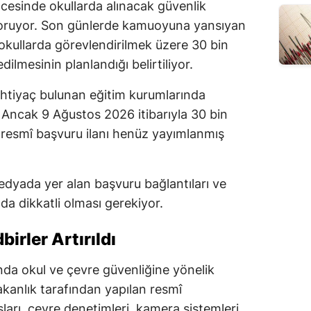
cesinde okullarda alınacak güvenlik
koruyor. Son günlerde kamuoyuna yansıyan
okullarda görevlendirilmek üzere 30 bin
dilmesinin planlandığı belirtiliyor.
ihtiyaç bulunan eğitim kurumlarında
 Ancak 9 Ağustos 2026 itibarıyla 30 bin
ren resmî başvuru ilanı henüz yayımlanmış
dyada yer alan başvuru bağlantıları ve
a dikkatli olması gerekiyor.
irler Artırıldı
lında okul ve çevre güvenliğine yönelik
akanlık tarafından yapılan resmî
şları, çevre denetimleri, kamera sistemleri,