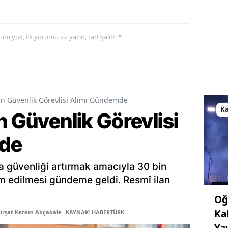
yorum yok, ilk yorumu siz yazın, tartışalım *
in Güvenlik Görevlisi Alımı Gündemde
K
n Güvenlik Görevlisi
de
a güvenliği artırmak amacıyla 30 bin
am edilmesi gündeme geldi. Resmî ilan
Oğ
Ka
ürşat Kerem Akçakale
KAYNAK: HABERTÜRK