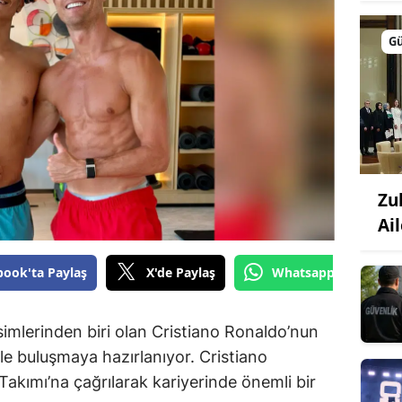
G
Zu
Ail
book'ta Paylaş
X'de Paylaş
Whatsapp'tan Gönde
simlerinden biri olan Cristiano Ronaldo’nun
rle buluşmaya hazırlanıyor. Cristiano
 Takımı’na çağrılarak kariyerinde önemli bir