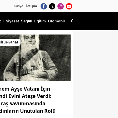
Künye
İletişim
oji
Siyaset
Sağlık
Eğitim
Otomobil
ltür-Sanat
nem Ayşe Vatanı İçin
ndi Evini Ateşe Verdi:
raş Savunmasında
dınların Unutulan Rolü