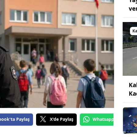
Ya
ve
K
Ka
Ka
book'ta Paylaş
X'de Paylaş
Whatsapp'tan Gönde