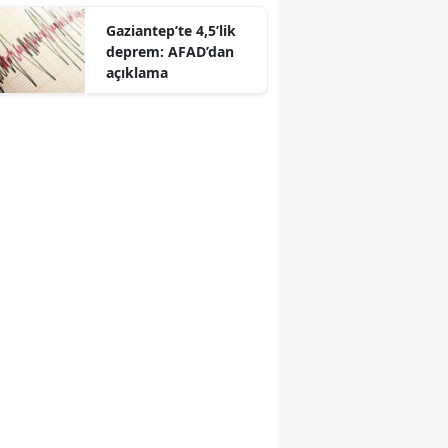
bir konser verdi
Gaziantep’te 4,5’lik
deprem: AFAD’dan
açıklama