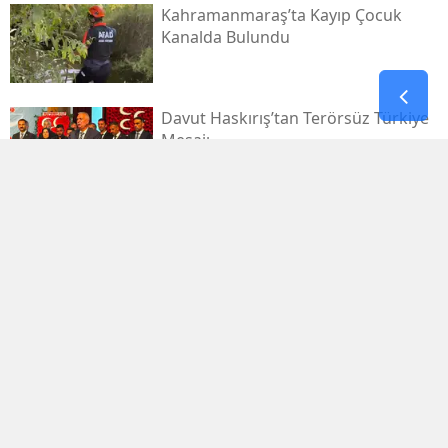
Kahramanmaraş’ta Kayıp Çocuk
Kanalda Bulundu
Davut Haskırış’tan Terörsüz Türkiye
Mesajı
Kahramanmaraşlı İşçi Tünel
Göçüğünde Can Verdi
Mhp Dulkadiroğlu’nda Yeni Dönem
Başladı
Kahramanmaraş Sanayi Sitesi 3 Gün