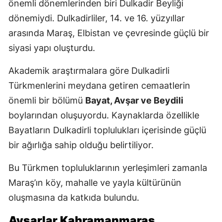
önemli dönemlerinden biri Dulkadir Beyliği
dönemiydi. Dulkadirliler, 14. ve 16. yüzyıllar
arasında Maraş, Elbistan ve çevresinde güçlü bir
siyasi yapı oluşturdu.
Akademik araştırmalara göre Dulkadirli
Türkmenlerini meydana getiren cemaatlerin
önemli bir bölümü
Bayat, Avşar ve Beydili
boylarından oluşuyordu. Kaynaklarda özellikle
Bayatların Dulkadirli toplulukları içerisinde güçlü
bir ağırlığa sahip olduğu belirtiliyor.
Bu Türkmen topluluklarının yerleşimleri zamanla
Maraş’ın köy, mahalle ve yayla kültürünün
oluşmasına da katkıda bulundu.
Avşarlar Kahramanmaraş