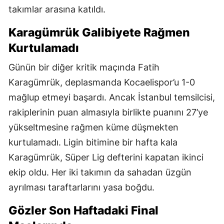
takımlar arasına katıldı.
Karagümrük Galibiyete Rağmen
Kurtulamadı
Günün bir diğer kritik maçında Fatih
Karagümrük, deplasmanda Kocaelispor’u 1-0
mağlup etmeyi başardı. Ancak İstanbul temsilcisi,
rakiplerinin puan almasıyla birlikte puanını 27’ye
yükseltmesine rağmen küme düşmekten
kurtulamadı. Ligin bitimine bir hafta kala
Karagümrük, Süper Lig defterini kapatan ikinci
ekip oldu. Her iki takımın da sahadan üzgün
ayrılması taraftarlarını yasa boğdu.
Gözler Son Haftadaki Final