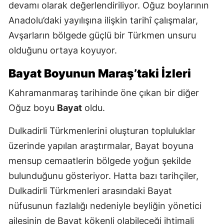
devamı olarak değerlendiriliyor. Oğuz boylarının
Anadolu’daki yayılışına ilişkin tarihî çalışmalar,
Avşarların bölgede güçlü bir Türkmen unsuru
olduğunu ortaya koyuyor.
Bayat Boyunun Maraş’taki İzleri
Kahramanmaraş tarihinde öne çıkan bir diğer
Oğuz boyu
Bayat
oldu.
Dulkadirli Türkmenlerini oluşturan topluluklar
üzerinde yapılan araştırmalar, Bayat boyuna
mensup cemaatlerin bölgede yoğun şekilde
bulunduğunu gösteriyor. Hatta bazı tarihçiler,
Dulkadirli Türkmenleri arasındaki Bayat
nüfusunun fazlalığı nedeniyle beyliğin yönetici
ailesinin de Bayat kökenli olabileceği ihtimali