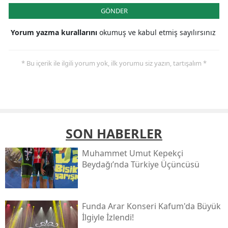
GÖNDER
Yorum yazma kurallarını
okumuş ve kabul etmiş sayılırsınız
* Bu içerik ile ilgili yorum yok, ilk yorumu siz yazın, tartışalım *
SON HABERLER
Muhammet Umut Kepekçi
Beydağı’nda Türkiye Üçüncüsü
Funda Arar Konseri Kafum'da Büyük
İlgiyle İzlendi!