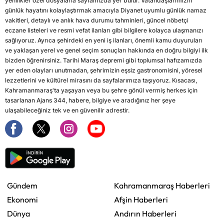
yenilikler özel dosyalarla sayfamızda yer bulur. Vatandaşlarımızın
günlük hayatını kolaylaştırmak amacıyla Diyanet uyumlu günlük namaz
vakitleri, detaylı ve anlık hava durumu tahminleri, güncel nöbetçi
eczane listeleri ve resmi vefat ilanları gibi bilgilere kolayca ulaşmanızı
sağlıyoruz. Ayrıca şehirdeki en yeni iş ilanları, önemli kamu duyuruları
ve yaklaşan yerel ve genel seçim sonuçları hakkında en doğru bilgiyi ilk
bizden öğrenirsiniz. Tarihi Maraş depremi gibi toplumsal hafızamızda
yer eden olayları unutmadan, şehrimizin eşsiz gastronomisini, yöresel
lezzetlerini ve kültürel mirasını da sayfalarımıza taşıyoruz. Kısacası,
Kahramanmaraş'ta yaşayan veya bu şehre gönül vermiş herkes için
tasarlanan Ajans 344, habere, bilgiye ve aradığınız her şeye
ulaşabileceğiniz tek ve en güvenilir adrestir.
Gündem
Kahramanmaraş Haberleri
Ekonomi
Afşin Haberleri
Dünya
Andırın Haberleri