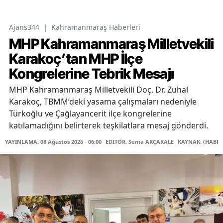
Ajans344
|
Kahramanmaraş Haberleri
MHP Kahramanmaraş Milletvekili
Karakoç’tan MHP İlçe
Kongrelerine Tebrik Mesajı
MHP Kahramanmaraş Milletvekili Doç. Dr. Zuhal
Karakoç, TBMM’deki yasama çalışmaları nedeniyle
Türkoğlu ve Çağlayancerit ilçe kongrelerine
katılamadığını belirterek teşkilatlara mesaj gönderdi.
YAYINLAMA: 08 Ağustos 2026 - 06:00
EDİTÖR: Sema AKÇAKALE
KAYNAK: (HABER