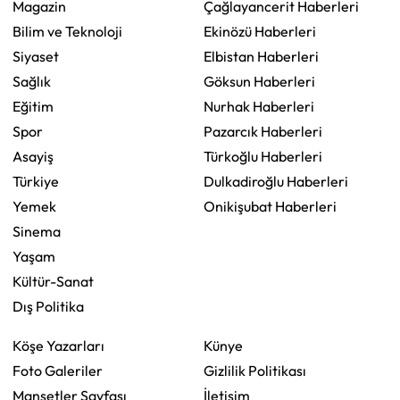
Magazin
Çağlayancerit Haberleri
Bilim ve Teknoloji
Ekinözü Haberleri
Siyaset
Elbistan Haberleri
Sağlık
Göksun Haberleri
Eğitim
Nurhak Haberleri
Spor
Pazarcık Haberleri
Asayiş
Türkoğlu Haberleri
Türkiye
Dulkadiroğlu Haberleri
Yemek
Onikişubat Haberleri
Sinema
Yaşam
Kültür-Sanat
Dış Politika
Köşe Yazarları
Künye
Foto Galeriler
Gizlilik Politikası
Manşetler Sayfası
İletişim