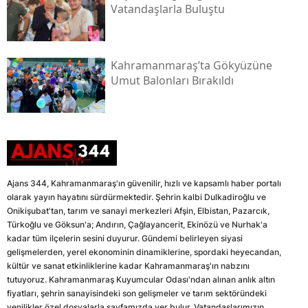
Vatandaşlarla Buluştu
Kahramanmaraş’ta Gökyüzüne
Umut Balonları Bırakıldı
Ajans 344, Kahramanmaraş'ın güvenilir, hızlı ve kapsamlı haber portalı
olarak yayın hayatını sürdürmektedir. Şehrin kalbi Dulkadiroğlu ve
Onikişubat'tan, tarım ve sanayi merkezleri Afşin, Elbistan, Pazarcık,
Türkoğlu ve Göksun'a; Andırın, Çağlayancerit, Ekinözü ve Nurhak'a
kadar tüm ilçelerin sesini duyurur. Gündemi belirleyen siyasi
gelişmelerden, yerel ekonominin dinamiklerine, spordaki heyecandan,
kültür ve sanat etkinliklerine kadar Kahramanmaraş'ın nabzını
tutuyoruz. Kahramanmaraş Kuyumcular Odası'ndan alınan anlık altın
fiyatları, şehrin sanayisindeki son gelişmeler ve tarım sektöründeki
yenilikler özel dosyalarla sayfamızda yer bulur. Vatandaşlarımızın