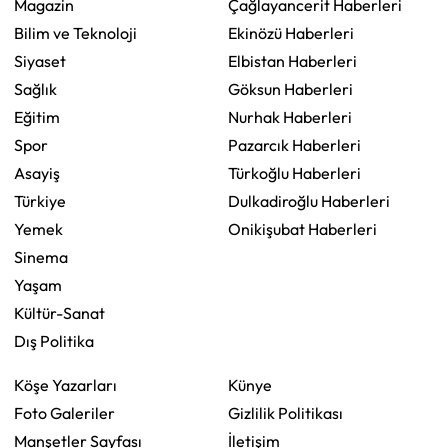
Magazin
Çağlayancerit Haberleri
Bilim ve Teknoloji
Ekinözü Haberleri
Siyaset
Elbistan Haberleri
Sağlık
Göksun Haberleri
Eğitim
Nurhak Haberleri
Spor
Pazarcık Haberleri
Asayiş
Türkoğlu Haberleri
Türkiye
Dulkadiroğlu Haberleri
Yemek
Onikişubat Haberleri
Sinema
Yaşam
Kültür-Sanat
Dış Politika
Köşe Yazarları
Künye
Foto Galeriler
Gizlilik Politikası
Manşetler Sayfası
İletişim