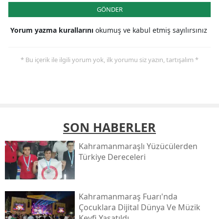
GÖNDER
Yorum yazma kurallarını
okumuş ve kabul etmiş sayılırsınız
* Bu içerik ile ilgili yorum yok, ilk yorumu siz yazın, tartışalım *
SON HABERLER
Kahramanmaraşlı Yüzücülerden
Türkiye Dereceleri
Kahramanmaraş Fuarı'nda
Çocuklara Dijital Dünya Ve Müzik
Keyfi Yaşatıldı