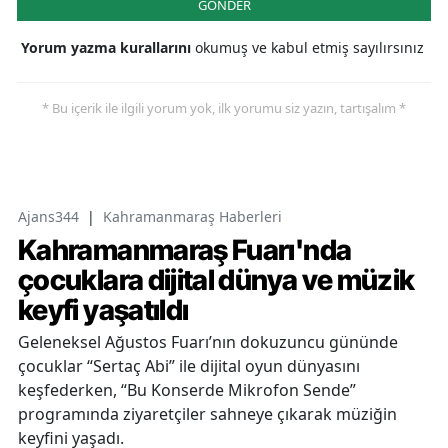
GÖNDER
Yorum yazma kurallarını
okumuş ve kabul etmiş sayılırsınız
* Bu içerik ile ilgili yorum yok, ilk yorumu siz yazın, tartışalım *
Ajans344
|
Kahramanmaraş Haberleri
Kahramanmaraş Fuarı'nda
çocuklara dijital dünya ve müzik
keyfi yaşatıldı
Geleneksel Ağustos Fuarı’nın dokuzuncu gününde
çocuklar “Sertaç Abi” ile dijital oyun dünyasını
keşfederken, “Bu Konserde Mikrofon Sende”
programında ziyaretçiler sahneye çıkarak müziğin
keyfini yaşadı.