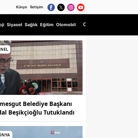
Künye
İletişim
oji
Siyaset
Sağlık
Eğitim
Otomobil
ENEL
imesgut Belediye Başkanı
dal Beşikçioğlu Tutuklandı
ÜNYA