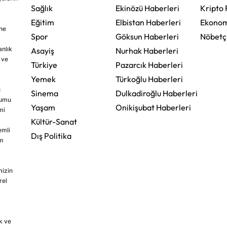
Sağlık
Ekinözü Haberleri
Kripto 
Eğitim
Elbistan Haberleri
Ekonom
ine
Spor
Göksun Haberleri
Nöbetç
nlık
Asayiş
Nurhak Haberleri
 ve
Türkiye
Pazarcık Haberleri
Yemek
Türkoğlu Haberleri
u
Sinema
Dulkadiroğlu Haberleri
rumu
Yaşam
Onikişubat Haberleri
mi
Kültür-Sanat
emli
Dış Politika
im
mizin
rel
k ve