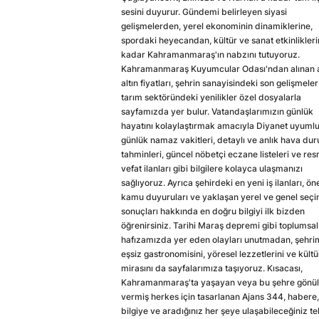
sesini duyurur. Gündemi belirleyen siyasi
gelişmelerden, yerel ekonominin dinamiklerine,
spordaki heyecandan, kültür ve sanat etkinlikler
kadar Kahramanmaraş'ın nabzını tutuyoruz.
Kahramanmaraş Kuyumcular Odası'ndan alınan a
altın fiyatları, şehrin sanayisindeki son gelişmeler
tarım sektöründeki yenilikler özel dosyalarla
sayfamızda yer bulur. Vatandaşlarımızın günlük
hayatını kolaylaştırmak amacıyla Diyanet uyuml
günlük namaz vakitleri, detaylı ve anlık hava du
tahminleri, güncel nöbetçi eczane listeleri ve res
vefat ilanları gibi bilgilere kolayca ulaşmanızı
sağlıyoruz. Ayrıca şehirdeki en yeni iş ilanları, ön
kamu duyuruları ve yaklaşan yerel ve genel seç
sonuçları hakkında en doğru bilgiyi ilk bizden
öğrenirsiniz. Tarihi Maraş depremi gibi toplumsal
hafızamızda yer eden olayları unutmadan, şehri
eşsiz gastronomisini, yöresel lezzetlerini ve kültü
mirasını da sayfalarımıza taşıyoruz. Kısacası,
Kahramanmaraş'ta yaşayan veya bu şehre gönül
vermiş herkes için tasarlanan Ajans 344, habere,
bilgiye ve aradığınız her şeye ulaşabileceğiniz te