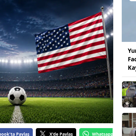
Yu
Fac
Ka
book'ta Paylaş
X'de Paylaş
Whatsapp'tan Gönde