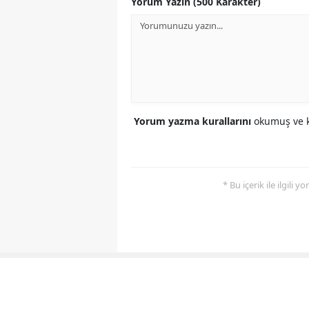
Yorum Yazın (500 Karakter)
Yorum yazma kurallarını
okumuş ve k
* Bu içerik ile ilgili 