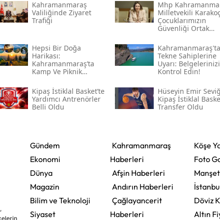
Kahramanmaraş
Mhp Kahramanma
Valiliğinde Ziyaret
Milletvekili Karakoç
Trafiği
Çocuklarımızın
Güvenliği Ortak
Vazifemiz
Hepsi Bir Doğa
Kahramanmaraş't
Harikası:
Tekne Sahiplerine
Kahramanmaraş’ta
Uyarı: Belgelerinizi
Kamp Ve Piknik
Kontrol Edin!
Yapılabilecek En
Güzel Alanlar
Kipaş İstiklal Basket’te
Hüseyin Emir Sevi
Yardımcı Antrenörler
Kipaş İstiklal Baske
Belli Oldu
Transfer Oldu
Gündem
Kahramanmaraş
Köşe Ya
Ekonomi
Haberleri
Foto Ga
Dünya
Afşin Haberleri
Manşet
Magazin
Andırın Haberleri
İstanbu
Bilim ve Teknoloji
Çağlayancerit
Döviz K
,
Siyaset
Haberleri
Altın Fi
çelerin