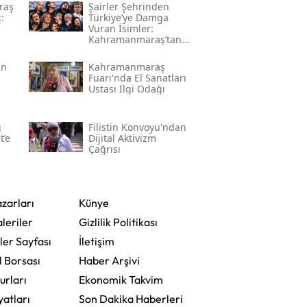
raş
Şairler Şehrinden
:
Türkiye’ye Damga
Vuran İsimler:
Kahramanmaraş’tan
Çıkan Ünlüler
an
Kahramanmaraş
Fuarı'nda El Sanatları
Ustası İlgi Odağı
ğ
Filistin Konvoyu'ndan
t’e
Dijital Aktivizm
Çağrısı
zarları
Künye
leriler
Gizlilik Politikası
ler Sayfası
İletişim
l Borsası
Haber Arşivi
urları
Ekonomik Takvim
yatları
Son Dakika Haberleri