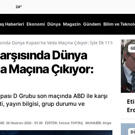
24
°
ş Haberleri
Ekonomi
Dünya
Magazin
Gündem
Bilim ve Teknol
sında Dünya Kupası'na Veda Maçına Çıkıyor: İşte İlk 11'ler
G
arşısında Dünya
a Maçına Çıkıyor:
pası D Grubu son maçında ABD ile karşı
Et
ti, yayın bilgisi, grup durumu ve
Er
: 26 Haziran 2026 - 01:39
EDİTÖR: Fatma TOPTAŞ
MUHABİR: Atiye ARIKAN
D