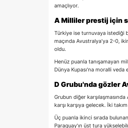
amaçlıyor.
A Milliler prestij içi
Türkiye ise turnuvaya istediği b
maçında Avustralya'ya 2-0, iki
oldu.
Henüz puanla tanışamayan millil
Dünya Kupası'na moralli veda e
D Grubu'nda gözler 
Grubun diğer karşılaşmasında A
karşı karşıya gelecek. İki takı
Üç puanla ikinci sırada bulunan
Paraguay'ın üst tura yükselebil