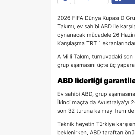
2026 FIFA Dünya Kupası D Grub
Takımı, ev sahibi ABD ile kar
oynanacak mücadele 26 Hazira
Karşılaşma TRT 1 ekranlarından
A Milli Takım, turnuvadaki son
grup aşamasını üçte üç yapara
ABD liderliği garantil
Ev sahibi ABD, grup aşamasına
İkinci maçta da Avustralya'yı 
son 32 turuna kalmayı hem de D 
Teknik heyetin Türkiye karşısı
beklenirken, ABD taraftarı ön