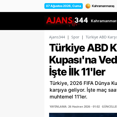
07 Ağustos 2026, Cuma
Kahramanmara
Ajans344
|
Spor
|
Türkiye ABD Karşı
Türkiye ABD K
Kupası'na Ved
İşte İlk 11'ler
Türkiye, 2026 FIFA Dünya Ku
karşıya geliyor. İşte maç saa
muhtemel 11'ler.
YAYINLAMA: 26 Haziran 2026 - 01:02
GÜNCELLEME