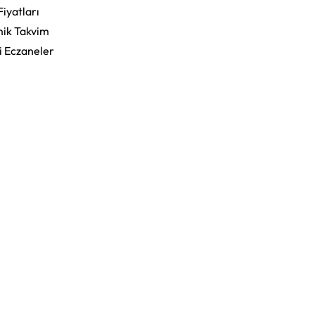
Fiyatları
ik Takvim
i Eczaneler