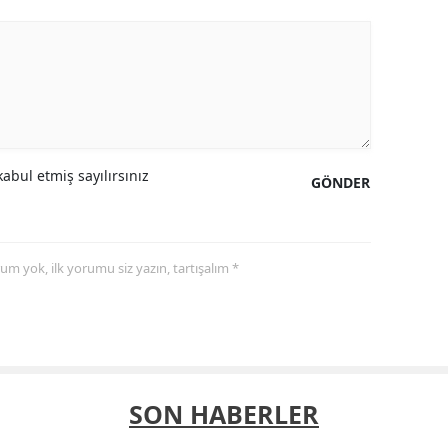
abul etmiş sayılırsınız
GÖNDER
yorum yok, ilk yorumu siz yazın, tartışalım *
SON HABERLER