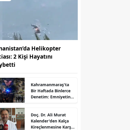
nanistan’da Helikopter
iası: 2 Kişi Hayatını
ybetti
Kahramanmaraş'ta
Bir Haftada Binlerce
Denetim: Emniyetin
Bilançosu Açıklandı
Doç. Dr. Ali Murat
Kalender'den Kalça
Kireçlenmesine Karşı
r