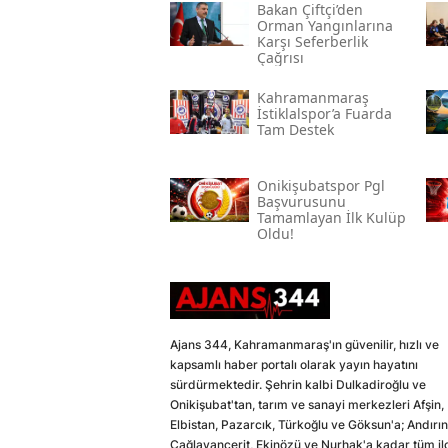
Bakan Çiftçi’den
Orman Yangınlarına
Karşı Seferberlik
Çağrısı
Kahramanmaraş
İstiklalspor’a Fuarda
Tam Destek
Onikişubatspor Pgl
Başvurusunu
Tamamlayan İlk Kulüp
Oldu!
Ajans 344, Kahramanmaraş'ın güvenilir, hızlı ve
kapsamlı haber portalı olarak yayın hayatını
sürdürmektedir. Şehrin kalbi Dulkadiroğlu ve
Onikişubat'tan, tarım ve sanayi merkezleri Afşin,
Elbistan, Pazarcık, Türkoğlu ve Göksun'a; Andırın
Çağlayancerit, Ekinözü ve Nurhak'a kadar tüm il