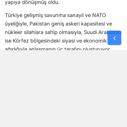
yapıya dönüşmüş oldu.
Türkiye gelişmiş savunma sanayii ve NATO
üyeliğiyle, Pakistan geniş askeri kapasitesi ve
nükleer silahlara sahip olmasıyla, Suudi Arabistan
ise Körfez bölgesindeki siyasi ve ekonomik
ağırlığıyla anlaşmanın üç tarafını oluşturuyor.
Anlaşmanın nasıl uygulanacağı, ortak savunma
yükümlülüğünün hangi mekanizmalar üzerinden
işletileceği ve askeri koordinasyonun kapsamına
ilişkin ayrıntılar ise ilerleyen dönemde daha fazla
netlik kazanacak.
Bölgesel güvenlik dengeleri
açısından dikkat çekici adım