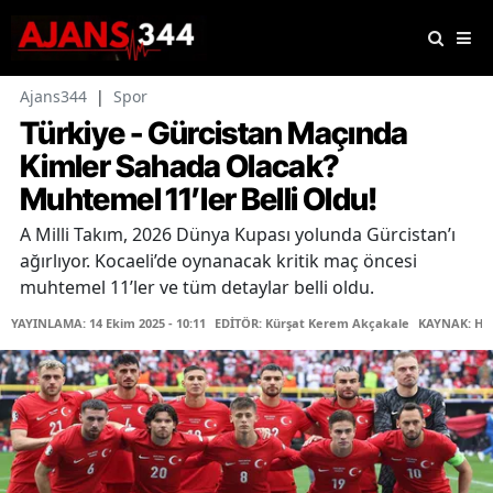
Ajans344
|
Spor
Türkiye - Gürcistan Maçında
Kimler Sahada Olacak?
Muhtemel 11’ler Belli Oldu!
A Milli Takım, 2026 Dünya Kupası yolunda Gürcistan’ı
ağırlıyor. Kocaeli’de oynanacak kritik maç öncesi
muhtemel 11’ler ve tüm detaylar belli oldu.
YAYINLAMA: 14 Ekim 2025 - 10:11
EDİTÖR: Kürşat Kerem Akçakale
KAYNAK: Ha