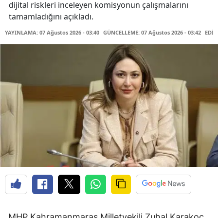
dijital riskleri inceleyen komisyonun çalışmalarını
tamamladığını açıkladı.
YAYINLAMA: 07 Ağustos 2026 - 03:40
GÜNCELLEME: 07 Ağustos 2026 - 03:42
EDİT
MHP Kahramanmaraş Milletvekili Zuhal Karakoç,