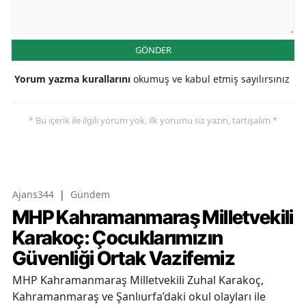
GÖNDER
Yorum yazma kurallarını
okumuş ve kabul etmiş sayılırsınız
* Bu içerik ile ilgili yorum yok, ilk yorumu siz yazın, tartışalım *
Ajans344
|
Gündem
MHP Kahramanmaraş Milletvekili
Karakoç: Çocuklarımızın
Güvenliği Ortak Vazifemiz
MHP Kahramanmaraş Milletvekili Zuhal Karakoç,
Kahramanmaraş ve Şanlıurfa’daki okul olayları ile