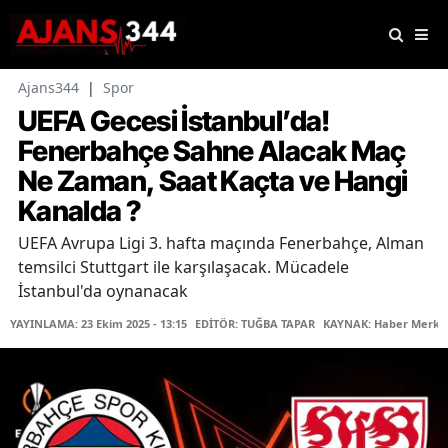
Ajans344
|
Spor
UEFA Gecesi İstanbul’da!
Fenerbahçe Sahne Alacak Maç
Ne Zaman, Saat Kaçta ve Hangi
Kanalda ?
UEFA Avrupa Ligi 3. hafta maçında Fenerbahçe, Alman
temsilci Stuttgart ile karşılaşacak. Mücadele
İstanbul'da oynanacak
YAYINLAMA: 23 Ekim 2025 - 13:15
EDİTÖR: TUĞBA TAPAR
KAYNAK: Haber Merke