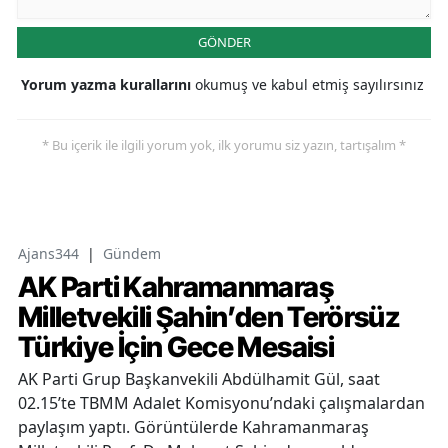
GÖNDER
Yorum yazma kurallarını
okumuş ve kabul etmiş sayılırsınız
* Bu içerik ile ilgili yorum yok, ilk yorumu siz yazın, tartışalım *
Ajans344
|
Gündem
AK Parti Kahramanmaraş
Milletvekili Şahin’den Terörsüz
Türkiye İçin Gece Mesaisi
AK Parti Grup Başkanvekili Abdülhamit Gül, saat
02.15’te TBMM Adalet Komisyonu’ndaki çalışmalardan
paylaşım yaptı. Görüntülerde Kahramanmaraş