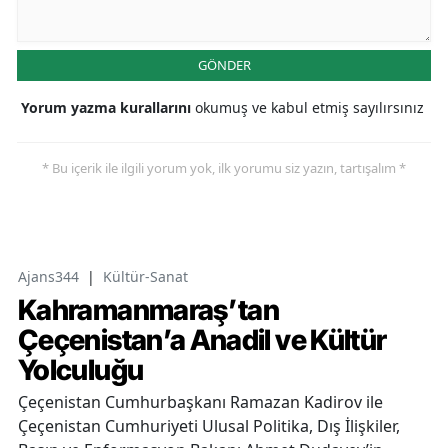
GÖNDER
Yorum yazma kurallarını
okumuş ve kabul etmiş sayılırsınız
* Bu içerik ile ilgili yorum yok, ilk yorumu siz yazın, tartışalım *
Ajans344
|
Kültür-Sanat
Kahramanmaraş’tan
Çeçenistan’a Anadil ve Kültür
Yolculuğu
Çeçenistan Cumhurbaşkanı Ramazan Kadirov ile
Çeçenistan Cumhuriyeti Ulusal Politika, Dış İlişkiler,