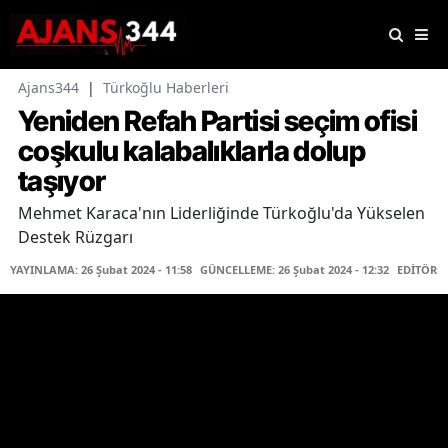
Ajans344
|
Türkoğlu Haberleri
Yeniden Refah Partisi seçim ofisi
coşkulu kalabalıklarla dolup
taşıyor
Mehmet Karaca'nın Liderliğinde Türkoğlu'da Yükselen
Destek Rüzgarı
YAYINLAMA: 26 Şubat 2024 - 11:58
GÜNCELLEME: 26 Şubat 2024 - 12:32
EDİTÖR: 