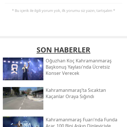
* Bu içerik ile ilgili yorum yok, ilk yorumu siz yazın, tartışalım *
SON HABERLER
Oğuzhan Koç Kahramanmaraş
Başkonuş Yaylası'nda Ücretsiz
Konser Verecek
Kahramanmaraş’ta Sıcaktan
Kaçanlar Oraya Sığındı
Kahramanmaraş Fuarı'nda Funda
Arar, 100 Bini Aşkın Dinleyiciyle