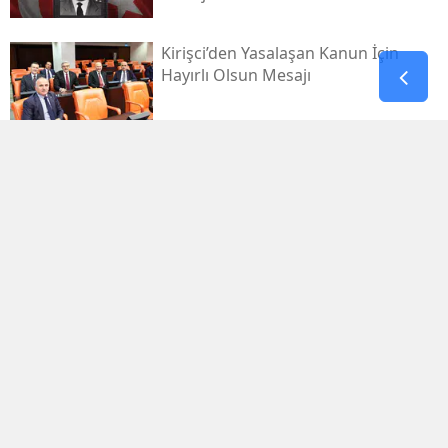
Kirişci’den Yasalaşan Kanun İçin
Hayırlı Olsun Mesajı
Elbistan Karahasanuşağı’na Yeni
Kültür Kompleksi Açıldı
Kahramanmaraş’ta Hangi Türk
Boyları Yaşadı?
Kahramanmaraş'ta Lüks Otomobil
Dere Kenarında Asılı Kaldı!