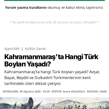
Yorum yazma kurallarını
okumuş ve kabul etmiş sayılırsınız
* Bu içerik ile ilgili yorum yok, ilk yorumu siz yazın, tartışalım *
Ajans344
|
Kültür-Sanat
Kahramanmaraş’ta Hangi Türk
Boyları Yaşadı?
Kahramanmaraş’ta hangi Türk boyları yaşadı? Avşar,
Bayat, Beydili ve Dulkadirli Türkmenlerinin kent
tarihindeki izleri dikkat çekiyor.
YAYINLAMA: 09 Ağustos 2026 - 03:29
EDİTÖR: Sema AKÇAKALE
KAYNAK: (HABER