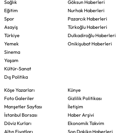
Sağlık
Göksun Haberleri
Eğitim
Nurhak Haberleri
Spor
Pazarcık Haberleri
Asayiş
Türkoğlu Haberleri
Türkiye
Dulkadiroğlu Haberleri
Yemek
Onikişubat Haberleri
Sinema
Yaşam
Kültür-Sanat
Dış Politika
Köşe Yazarları
Künye
Foto Galeriler
Gizlilik Politikası
Manşetler Sayfası
İletişim
İstanbul Borsası
Haber Arşivi
Döviz Kurları
Ekonomik Takvim
Altın Fiyatları
Son Dakika Haberleri