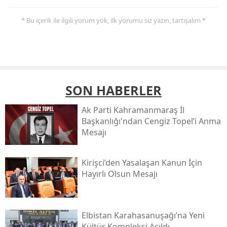
* Bu içerik ile ilgili yorum yok, ilk yorumu siz yazın, tartışalım *
SON HABERLER
Ak Parti Kahramanmaraş İl
Başkanlığı'ndan Cengiz Topel’i Anma
Mesajı
Kirişci’den Yasalaşan Kanun İçin
Hayırlı Olsun Mesajı
Elbistan Karahasanuşağı’na Yeni
Kültür Kompleksi Açıldı