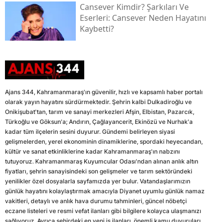
Cansever Kimdir? Şarkıları Ve
Eserleri: Cansever Neden Hayatını
Kaybetti?
Ajans 344, Kahramanmaraş'ın güvenilir, hızlı ve kapsamlı haber portalı
olarak yayın hayatını sürdürmektedir. Şehrin kalbi Dulkadiroğlu ve
Onikişubat'tan, tarım ve sanayi merkezleri Afşin, Elbistan, Pazarcık,
Türkoğlu ve Göksun'a; Andırın, Çağlayancerit, Ekinözü ve Nurhak'a
kadar tüm ilçelerin sesini duyurur. Gündemi belirleyen siyasi
gelişmelerden, yerel ekonominin dinamiklerine, spordaki heyecandan,
kültür ve sanat etkinliklerine kadar Kahramanmaraş'ın nabzını
tutuyoruz. Kahramanmaraş Kuyumcular Odası'ndan alınan anlık altın
fiyatları, şehrin sanayisindeki son gelişmeler ve tarım sektöründeki
yenilikler özel dosyalarla sayfamızda yer bulur. Vatandaşlarımızın
günlük hayatını kolaylaştırmak amacıyla Diyanet uyumlu günlük namaz
vakitleri, detaylı ve anlık hava durumu tahminleri, güncel nöbetçi
eczane listeleri ve resmi vefat ilanları gibi bilgilere kolayca ulaşmanızı
sağlıyoruz. Ayrıca şehirdeki en yeni iş ilanları, önemli kamu duyuruları