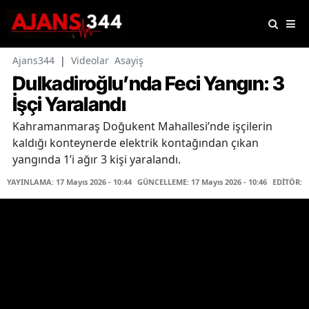
Ajans344
|
Videolar
Asayiş
Dulkadiroğlu’nda Feci Yangın: 3
İşçi Yaralandı
Kahramanmaraş Doğukent Mahallesi’nde işçilerin
kaldığı konteynerde elektrik kontağından çıkan
yangında 1’i ağır 3 kişi yaralandı.
YAYINLAMA: 17 Mayıs 2026 - 10:44
GÜNCELLEME: 17 Mayıs 2026 - 10:46
EDİTÖR: 