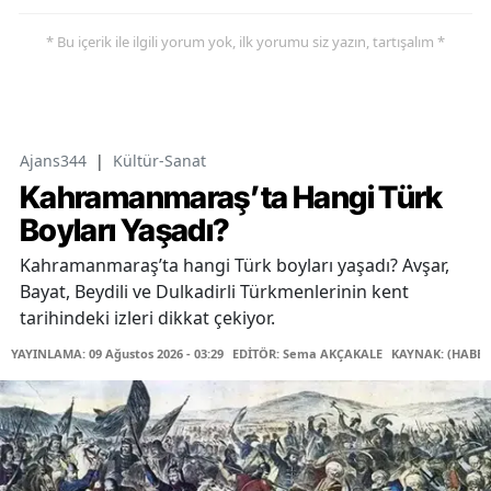
* Bu içerik ile ilgili yorum yok, ilk yorumu siz yazın, tartışalım *
Ajans344
|
Kültür-Sanat
Kahramanmaraş’ta Hangi Türk
Boyları Yaşadı?
Kahramanmaraş’ta hangi Türk boyları yaşadı? Avşar,
Bayat, Beydili ve Dulkadirli Türkmenlerinin kent
tarihindeki izleri dikkat çekiyor.
YAYINLAMA: 09 Ağustos 2026 - 03:29
EDİTÖR: Sema AKÇAKALE
KAYNAK: (HABER