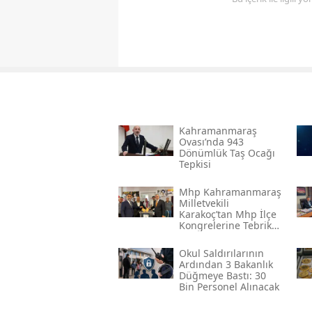
Kahramanmaraş
Ovası’nda 943
Dönümlük Taş Ocağı
Tepkisi
Mhp Kahramanmaraş
Milletvekili
Karakoç’tan Mhp İlçe
Kongrelerine Tebrik
Mesajı
Okul Saldırılarının
Ardından 3 Bakanlık
Düğmeye Bastı: 30
Bin Personel Alınacak