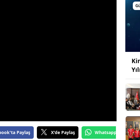
G
Kir
Yı
book'ta Paylaş
X'de Paylaş
Whatsapp'tan Gönde