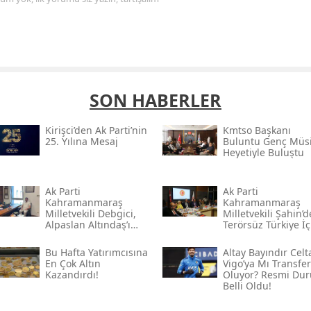
SON HABERLER
Kirişci’den Ak Parti’nin
Kmtso Başkanı
25. Yılına Mesaj
Buluntu Genç Müsi
Heyetiyle Buluştu
Ak Parti
Ak Parti
Kahramanmaraş
Kahramanmaraş
Milletvekili Debgici,
Milletvekili Şahin’
Alpaslan Altındaş’ı
Terörsüz Türkiye İç
Ağırladı
Gece Mesaisi
Bu Hafta Yatırımcısına
Altay Bayındır Celt
En Çok Altın
Vigo’ya Mı Transfer
Kazandırdı!
Oluyor? Resmi Du
Belli Oldu!