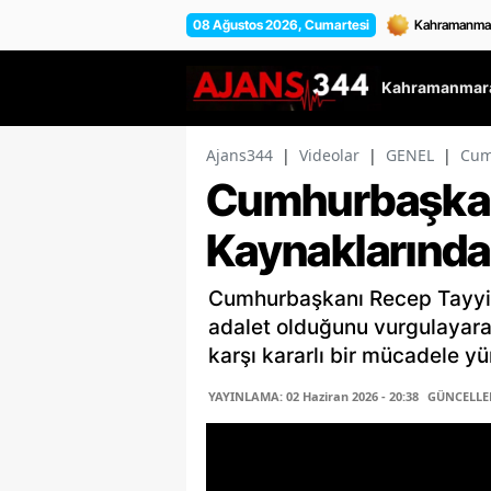
08 Ağustos 2026, Cumartesi
Kahramanmara
Ajans344
|
Videolar
|
GENEL
|
Cum
Cumhurbaşkan
Kaynaklarında 
Cumhurbaşkanı Recep Tayyip 
adalet olduğunu vurgulayara
karşı kararlı bir mücadele yürü
YAYINLAMA: 02 Haziran 2026 - 20:38
GÜNCELLEME