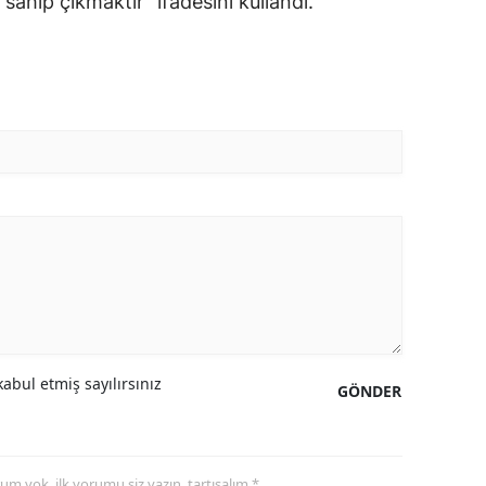
ahip çıkmaktır" ifadesini kullandı.
abul etmiş sayılırsınız
GÖNDER
yorum yok, ilk yorumu siz yazın, tartışalım *