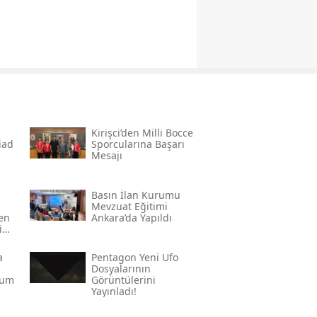
Kirişci’den Milli Bocce
̇ad
Sporcularına Başarı
Mesajı
Basın İlan Kurumu
Mevzuat Eğitimi
den
Ankara’da Yapıldı
in
a
Pentagon Yeni Ufo
Dosyalarının
rum
Görüntülerini
Yayınladı!