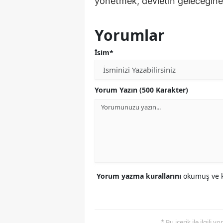
yönetmek, devletin geleceğine s
Yorumlar
İsim*
Yorum Yazın (500 Karakter)
Yorum yazma kurallarını
okumuş ve k
* Bu içerik ile ilgili 