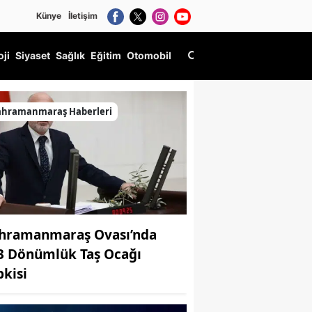
Künye
İletişim
oji
Siyaset
Sağlık
Eğitim
Otomobil
ahramanmaraş Haberleri
hramanmaraş Ovası’nda
3 Dönümlük Taş Ocağı
pkisi