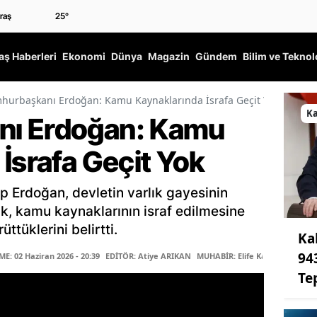
25
°
ş Haberleri
Ekonomi
Dünya
Magazin
Gündem
Bilim ve Teknol
hurbaşkanı Erdoğan: Kamu Kaynaklarında İsrafa Geçit Yok
K
ı Erdoğan: Kamu
İsrafa Geçit Yok
Erdoğan, devletin varlık gayesinin
k, kamu kaynaklarının israf edilmesine
ttüklerini belirtti.
Ka
94
: 02 Haziran 2026 - 20:39
EDİTÖR: Atiye ARIKAN
MUHABİR: Elife Karaarslan
Te