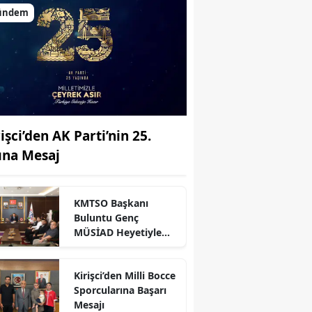
ündem
işci’den AK Parti’nin 25.
lına Mesaj
KMTSO Başkanı
Buluntu Genç
MÜSİAD Heyetiyle
Buluştu
Kirişci’den Milli Bocce
Sporcularına Başarı
r
Mesajı