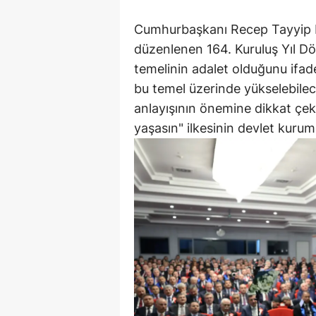
Cumhurbaşkanı Recep Tayyip E
düzenlenen 164. Kuruluş Yıl D
temelinin adalet olduğunu ifa
bu temel üzerinde yükselebilece
anlayışının önemine dikkat çek
yaşasın" ilkesinin devlet kurum