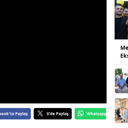
Me
Eks
book'ta Paylaş
X'de Paylaş
Whatsapp'tan Gönde