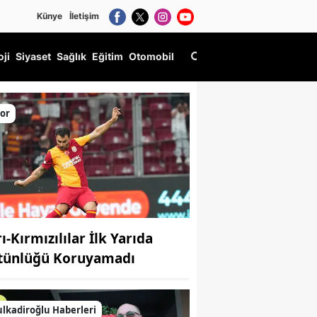
Künye
İletişim
oji
Siyaset
Sağlık
Eğitim
Otomobil
or
ı-Kırmızılılar İlk Yarıda
tçi
tünlüğü Koruyamadı
lkadiroğlu Haberleri