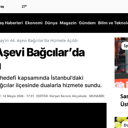
27
°
ş Haberleri
Ekonomi
Dünya
Magazin
Gündem
Bilim ve Teknol
lay’ın 44. Aşevi Bağcılar’da Hizmete Açıldı
Sp
 Aşevi Bağcılar’da
ı
i hedefi kapsamında İstanbul’daki
cılar ilçesinde dualarla hizmete sundu.
Sar
14 Mayıs 2026 - 17:31
EDİTÖR: Kürşat Kerem Akçakale
MUHABİR: mehmet sepe
Üs
Du