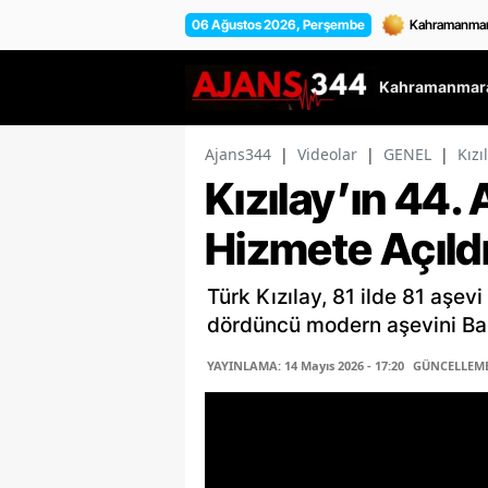
06 Ağustos 2026, Perşembe
Kahramanmara
Ajans344
|
Videolar
|
GENEL
|
Kızı
Kızılay’ın 44.
Hizmete Açıld
Türk Kızılay, 81 ilde 81 aşev
dördüncü modern aşevini Bağ
YAYINLAMA: 14 Mayıs 2026 - 17:20
GÜNCELLEME: 