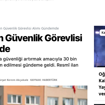
in Güvenlik Görevlisi Alımı Gündemde
K
n Güvenlik Görevlisi
de
a güvenliği artırmak amacıyla 30 bin
am edilmesi gündeme geldi. Resmî ilan
Oğ
Ka
ürşat Kerem Akçakale
KAYNAK: HABERTÜRK
Ya
ve