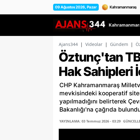
09 Ağustos 2026, Pazar
Kahramanmara
Ajans344
|
Videolar
|
Gündem
|
Öz
Öztunç'tan TB
Hak Sahipleri İ
CHP Kahramanmaraş Milletvek
mevkisindeki kooperatif sites
yapılmadığını belirterek Çevr
Bakanlığı'na çağrıda bulundu
YAYINLAMA: 03 Temmuz 2026 - 03:29
GÜNCELLEM