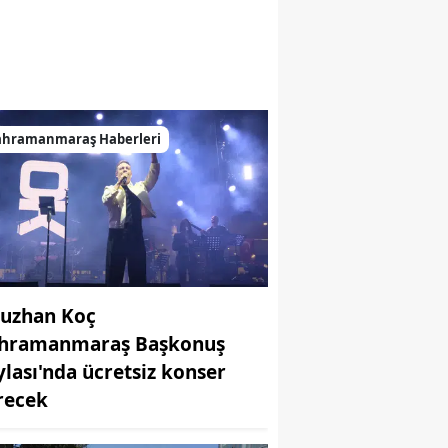
ahramanmaraş Haberleri
uzhan Koç
hramanmaraş Başkonuş
ylası'nda ücretsiz konser
recek