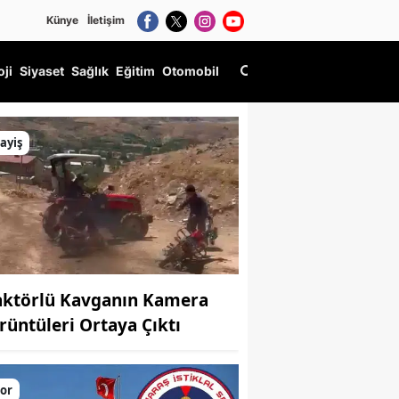
Künye
İletişim
oji
Siyaset
Sağlık
Eğitim
Otomobil
ayiş
aktörlü Kavganın Kamera
rüntüleri Ortaya Çıktı
or