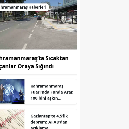
ahramanmaraş Haberleri
hramanmaraş’ta Sıcaktan
çanlar Oraya Sığındı
Kahramanmaraş
r
Fuarı'nda Funda Arar,
100 bini aşkın
dinleyiciyle coşkulu
bir konser verdi
Gaziantep’te 4,5’lik
deprem: AFAD’dan
açıklama