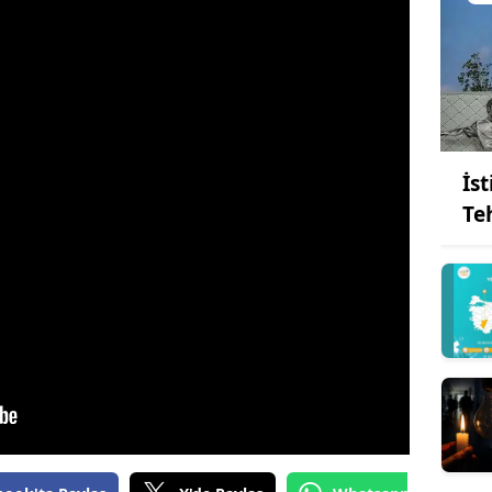
İs
Teh