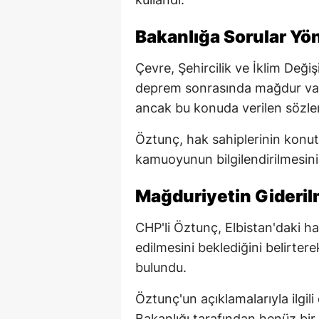
Bakanlığa Sorular Yön
Çevre, Şehircilik ve İklim Deği
deprem sonrasında mağdur vata
ancak bu konuda verilen sözlerin
Öztunç, hak sahiplerinin konut
kamuoyunun bilgilendirilmesini 
Mağduriyetin Giderilm
CHP'li Öztunç, Elbistan'daki ha
edilmesini beklediğini belirter
bulundu.
Öztunç'un açıklamalarıyla ilgili 
Bakanlığı tarafından henüz bir