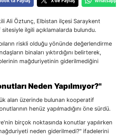
book'ta Paylaş
X'de Paylaş
Whatsapp'tan Gönde
 Ali Öztunç, Elbistan ilçesi Saraykent
itesiyle ilgili açıklamalarda bulundu.
ların riskli olduğu yönünde değerlendirme
daşların binaları yıktırdığını belirterek,
erinin mağduriyetinin giderilmediğini
onutları Neden Yapılmıyor?"
ük alan üzerinde bulunan kooperatif
konutlarının henüz yapılmadığını öne sürdü.
e'nin birçok noktasında konutlar yapılırken
mağduriyeti neden giderilmedi?" ifadelerini