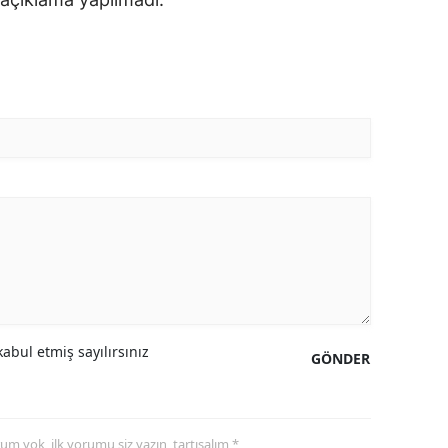
abul etmiş sayılırsınız
GÖNDER
yorum yok, ilk yorumu siz yazın, tartışalım *