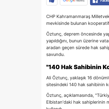
Face
CHP Kahramanmaraş Milletvekili
mevkisinde bulunan kooperatif s
Öztunç, deprem öncesinde yapı
yapıldığını, bunun üzerine vatan
aradan geçen sürede hak sahipl
savundu.
"140 Hak Sahibinin K
Ali Öztunç, yaklaşık 16 dönüml
sitesindeki 140 hak sahibinin 
Öztunç, açıklamasında, "Türkiy
Elbistan'daki hak sahiplerinin 
kullandı.