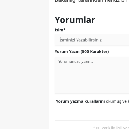
Yorumlar
İsim*
Yorum Yazın (500 Karakter)
Yorum yazma kurallarını
okumuş ve k
* Bu içerik ile ilgili 