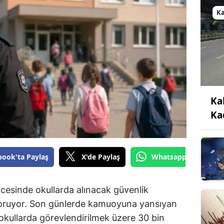
K
Ka
Ka
book'ta Paylaş
X'de Paylaş
Whatsapp'tan Gönde
cesinde okullarda alınacak güvenlik
koruyor. Son günlerde kamuoyuna yansıyan
okullarda görevlendirilmek üzere 30 bin