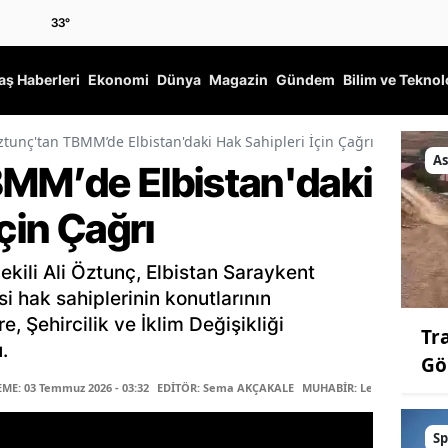
33
°
ş Haberleri
Ekonomi
Dünya
Magazin
Gündem
Bilim ve Teknol
tunç'tan TBMM’de Elbistan'daki Hak Sahipleri İçin Çağrı
As
MM’de Elbistan'daki
çin Çağrı
ili Ali Öztunç, Elbistan Saraykent
i hak sahiplerinin konutlarının
e, Şehircilik ve İklim Değişikliği
Tr
.
Gö
E: 03 Temmuz 2026 - 03:32
EDİTÖR: Sema AKÇAKALE
MUHABİR: Leyla ŞAŞTI
Sp