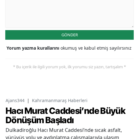
GÖNDER
Yorum yazma kurallarını
okumuş ve kabul etmiş sayılırsınız
* Bu içerik ile ilgili yorum yok, ilk yorumu siz yazın, tartışalım *
Ajans344
|
Kahramanmaraş Haberleri
Hacı Murat Caddesi’nde Büyük
Dönüşüm Başladı
Dulkadiroğlu Hacı Murat Caddesi’nde sıcak asfalt,
yürüyüş yolu ve aydınlatma çalışmalarıyla ulaşım