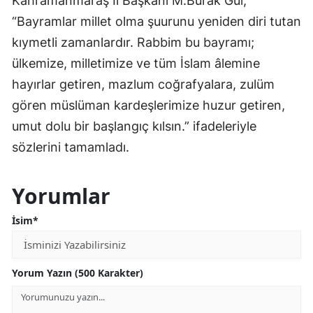
Kahramanmaraş İl Başkanı M.Burak Gül,
“Bayramlar millet olma şuurunu yeniden diri tutan
kıymetli zamanlardır. Rabbim bu bayramı;
ülkemize, milletimize ve tüm İslam âlemine
hayırlar getiren, mazlum coğrafyalara, zulüm
gören müslüman kardeşlerimize huzur getiren,
umut dolu bir başlangıç kılsın.” ifadeleriyle
sözlerini tamamladı.
Yorumlar
İsim*
Yorum Yazın (500 Karakter)