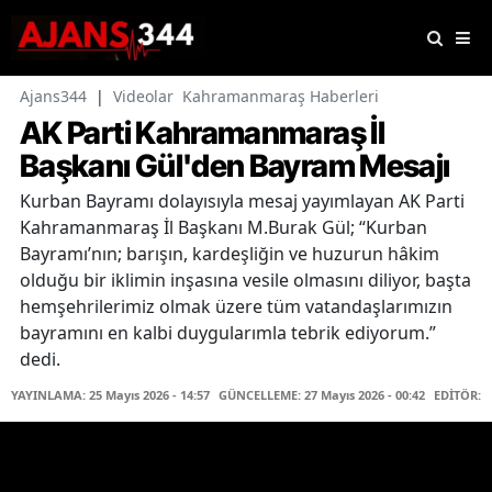
Ajans344
|
Videolar
Kahramanmaraş Haberleri
AK Parti Kahramanmaraş İl
Başkanı Gül'den Bayram Mesajı
Kurban Bayramı dolayısıyla mesaj yayımlayan AK Parti
Kahramanmaraş İl Başkanı M.Burak Gül; “Kurban
Bayramı’nın; barışın, kardeşliğin ve huzurun hâkim
olduğu bir iklimin inşasına vesile olmasını diliyor, başta
hemşehrilerimiz olmak üzere tüm vatandaşlarımızın
bayramını en kalbi duygularımla tebrik ediyorum.”
dedi.
YAYINLAMA: 25 Mayıs 2026 - 14:57
GÜNCELLEME: 27 Mayıs 2026 - 00:42
EDİTÖR: 