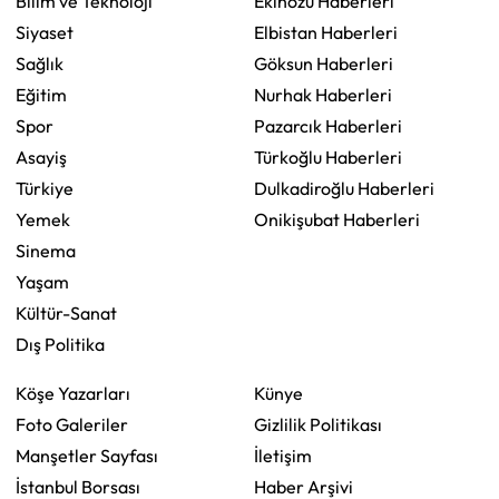
Bilim ve Teknoloji
Ekinözü Haberleri
Siyaset
Elbistan Haberleri
Sağlık
Göksun Haberleri
Eğitim
Nurhak Haberleri
Spor
Pazarcık Haberleri
Asayiş
Türkoğlu Haberleri
Türkiye
Dulkadiroğlu Haberleri
Yemek
Onikişubat Haberleri
Sinema
Yaşam
Kültür-Sanat
Dış Politika
Köşe Yazarları
Künye
Foto Galeriler
Gizlilik Politikası
Manşetler Sayfası
İletişim
İstanbul Borsası
Haber Arşivi