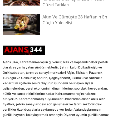
Güzel Tatlıları
Altın Ve Gümüşte 28 Haftanın En
Güçlü Yükselişi
Ajans 344, Kahramanmaraş'ın güvenilir, hızlı ve kapsamlı haber portalı
olarak yayın hayatını sürdürmektedir. Şehrin kalbi Dulkadiroğlu ve
Onikişubat'tan, tarım ve sanayi merkezleri Afşin, Elbistan, Pazarcık,
Türkoğlu ve Göksun'a; Andırın, Çağlayancerit, Ekinözü ve Nurhak'a
kadar tüm ilçelerin sesini duyurur. Gündemi belirleyen siyasi
gelişmelerden, yerel ekonominin dinamiklerine, spordaki heyecandan,
kültür ve sanat etkinliklerine kadar Kahramanmaraş'ın nabzını
tutuyoruz. Kahramanmaraş Kuyumcular Odası'ndan alınan anlık altın
fiyatları, şehrin sanayisindeki son gelişmeler ve tarım sektöründeki
yenilikler özel dosyalarla sayfamızda yer bulur. Vatandaşlarımızın
günlük hayatını kolaylaştırmak amacıyla Diyanet uyumlu günlük namaz