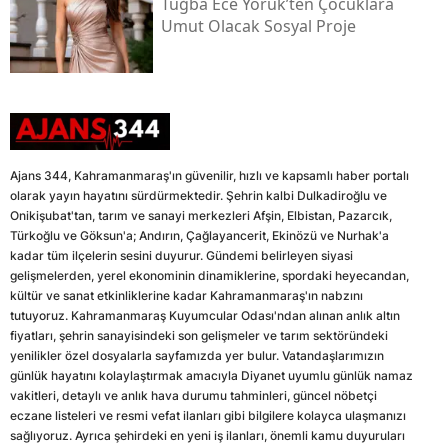
Tuğba Ece Yörük’ten Çocuklara
Umut Olacak Sosyal Proje
Ajans 344, Kahramanmaraş'ın güvenilir, hızlı ve kapsamlı haber portalı
olarak yayın hayatını sürdürmektedir. Şehrin kalbi Dulkadiroğlu ve
Onikişubat'tan, tarım ve sanayi merkezleri Afşin, Elbistan, Pazarcık,
Türkoğlu ve Göksun'a; Andırın, Çağlayancerit, Ekinözü ve Nurhak'a
kadar tüm ilçelerin sesini duyurur. Gündemi belirleyen siyasi
gelişmelerden, yerel ekonominin dinamiklerine, spordaki heyecandan,
kültür ve sanat etkinliklerine kadar Kahramanmaraş'ın nabzını
tutuyoruz. Kahramanmaraş Kuyumcular Odası'ndan alınan anlık altın
fiyatları, şehrin sanayisindeki son gelişmeler ve tarım sektöründeki
yenilikler özel dosyalarla sayfamızda yer bulur. Vatandaşlarımızın
günlük hayatını kolaylaştırmak amacıyla Diyanet uyumlu günlük namaz
vakitleri, detaylı ve anlık hava durumu tahminleri, güncel nöbetçi
eczane listeleri ve resmi vefat ilanları gibi bilgilere kolayca ulaşmanızı
sağlıyoruz. Ayrıca şehirdeki en yeni iş ilanları, önemli kamu duyuruları