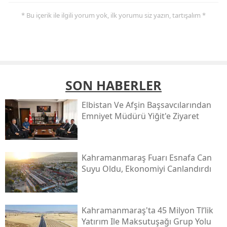
* Bu içerik ile ilgili yorum yok, ilk yorumu siz yazın, tartışalım *
SON HABERLER
Elbistan Ve Afşin Başsavcılarından
Emniyet Müdürü Yiğit'e Ziyaret
Kahramanmaraş Fuarı Esnafa Can
Suyu Oldu, Ekonomiyi Canlandırdı
Kahramanmaraş'ta 45 Milyon Tl’lik
Yatırım Ile Maksutuşağı Grup Yolu