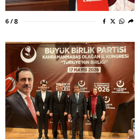
8
6 /