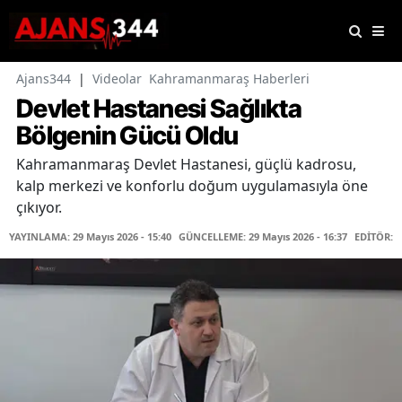
Ajans344
|
Videolar
Kahramanmaraş Haberleri
Devlet Hastanesi Sağlıkta
Bölgenin Gücü Oldu
Kahramanmaraş Devlet Hastanesi, güçlü kadrosu,
kalp merkezi ve konforlu doğum uygulamasıyla öne
çıkıyor.
YAYINLAMA: 29 Mayıs 2026 - 15:40
GÜNCELLEME: 29 Mayıs 2026 - 16:37
EDİTÖR: 