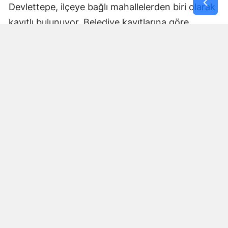
Devlettepe, ilçeye bağlı mahallelerden biri olarak
kayıtlı bulunuyor. Belediye kayıtlarına göre
mahallenin muhtarlık bilgileri de kurumun
internet sitesi üzerinden yayımlanıyor.
Göksun Belediyesi, ilçe genelinde belediye
hizmetlerini mahalle bazında yürütürken,
Devlettepe Mahallesi TOKİ Konutlarında
gerçekleştirilen son çalışma da çevre temizliğine
yönelik saha faaliyetlerinin bir parçası oldu.
Çalışmaların ardından TOKİ yerleşkesinde daha
temiz ve düzenli bir çevre oluşturulması
amaçlandı.
Belediye Ekipleri Sahadaki
Çalışmalarını Sürdürüyor