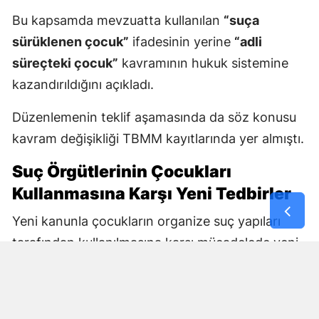
Bu kapsamda mevzuatta kullanılan
“suça
sürüklenen çocuk”
ifadesinin yerine
“adli
süreçteki çocuk”
kavramının hukuk sistemine
kazandırıldığını açıkladı.
Düzenlemenin teklif aşamasında da söz konusu
kavram değişikliği TBMM kayıtlarında yer almıştı.
Suç Örgütlerinin Çocukları
Kullanmasına Karşı Yeni Tedbirler
Yeni kanunla çocukların organize suç yapıları
tarafından kullanılmasına karşı mücadelede yeni
araçlar oluşturuluyor.
Bakan Gürlek, çocukların suç örgütleri ve sokak
çeteleri tarafından kullanılmasının önlenmesine