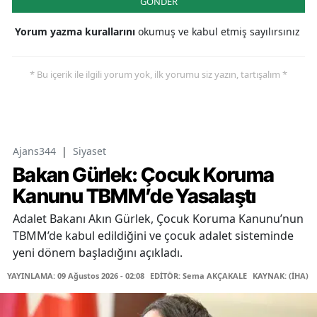
GÖNDER
Yorum yazma kurallarını
okumuş ve kabul etmiş sayılırsınız
* Bu içerik ile ilgili yorum yok, ilk yorumu siz yazın, tartışalım *
Ajans344
|
Siyaset
Bakan Gürlek: Çocuk Koruma
Kanunu TBMM’de Yasalaştı
Adalet Bakanı Akın Gürlek, Çocuk Koruma Kanunu’nun
TBMM’de kabul edildiğini ve çocuk adalet sisteminde
yeni dönem başladığını açıkladı.
YAYINLAMA: 09 Ağustos 2026 - 02:08
EDİTÖR: Sema AKÇAKALE
KAYNAK: (İHA)