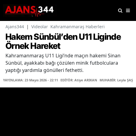
Ajans344
|
Videolar
Kahramanmaraş Haberleri
Hakem Sünbül’den U11 Liginde
Örnek Hareket
Kahramanmaraş U11 Ligi’nde maçın hakemi Sinan
Sünbül, ayakkabı bağı çözülen minik futbolculara
yaptığı yardımla gönülleri fethetti.
YAYINLAMA: 23 Mayıs 2026 - 22:11
EDİTÖR: Atiye ARIKAN
MUHABİR: Leyla ŞAŞTI