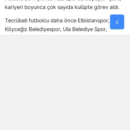
kariyeri boyunca çok sayıda kulüpte görev aldı.
Tecrübeli futbolcu daha önce Elbistanspor,
Köyceğiz Belediyespor, Ula Belediye Spor,
Marmaris Gücü Spor Kulübü, Dalyanspor,
Ortaköy Spor, Göksun Ülkü Spor, Araban
Belediye Spor ve Elbistan Feda Spor formalarını
giydi.
Bölgesel Amatör Lig’de 12 karşılaşmada görev
alan Ali Çam, bu maçlarda bir gol kaydetti.
Çam’ın saha içindeki deneyimi ve farklı
kulüplerde edindiği tecrübeyle Afşinspor’un yeni
sezon hedeflerine katkı sağlaması bekleniyor.
Transfer Çalışmaları Devam Edecek