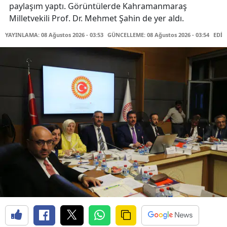
paylaşım yaptı. Görüntülerde Kahramanmaraş
Milletvekili Prof. Dr. Mehmet Şahin de yer aldı.
YAYINLAMA: 08 Ağustos 2026 - 03:53
GÜNCELLEME: 08 Ağustos 2026 - 03:54
EDİT