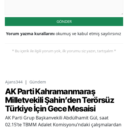
GÖNDER
Yorum yazma kurallarını
okumuş ve kabul etmiş sayılırsınız
* Bu içerik ile ilgili yorum yok, ilk yorumu siz yazın, tartışalım *
Ajans344
|
Gündem
AK Parti Kahramanmaraş
Milletvekili Şahin’den Terörsüz
Türkiye İçin Gece Mesaisi
AK Parti Grup Başkanvekili Abdülhamit Gül, saat
02.15’te TBMM Adalet Komisyonu’ndaki çalışmalardan