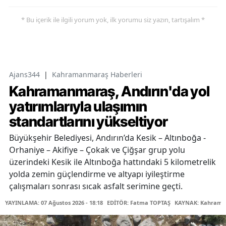
* Bu içerik ile ilgili yorum yok, ilk yorumu siz yazın, tartışalım *
Ajans344
|
Kahramanmaraş Haberleri
Kahramanmaraş, Andırın'da yol
yatırımlarıyla ulaşımın
standartlarını yükseltiyor
Büyükşehir Belediyesi, Andırın’da Kesik – Altınboğa -
Orhaniye – Akifiye – Çokak ve Çiğşar grup yolu
üzerindeki Kesik ile Altınboğa hattındaki 5 kilometrelik
yolda zemin güçlendirme ve altyapı iyileştirme
çalışmaları sonrası sıcak asfalt serimine geçti.
YAYINLAMA: 07 Ağustos 2026 - 18:18
EDİTÖR: Fatma TOPTAŞ
KAYNAK: Kahraman