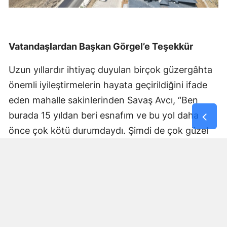
Vatandaşlardan Başkan Görgel’e Teşekkür
Uzun yıllardır ihtiyaç duyulan birçok güzergâhta
önemli iyileştirmelerin hayata geçirildiğini ifade
eden mahalle sakinlerinden Savaş Avcı, “Ben
burada 15 yıldan beri esnafım ve bu yol daha
önce çok kötü durumdaydı. Şimdi de çok güzel
hale getiriliyor. Büyükşehir Belediye Başkanımız
Fırat Görgel’e verdiği hizmetten dolayı çok
teşekkür ederim. Bizleri tozdan topraktan
kurtardı” dedi. Yapılan bakım, onarım ve asfalt
uygulamaları sayesinde ulaşımın daha güvenli ve
konforlu hale geldiğini söyleyen bir diğer mahalle