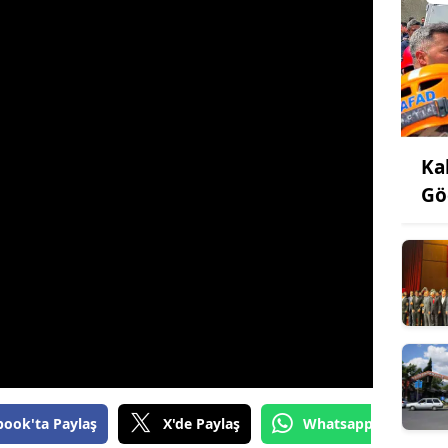
Ka
Gö
book'ta Paylaş
X'de Paylaş
Whatsapp'tan Gönde