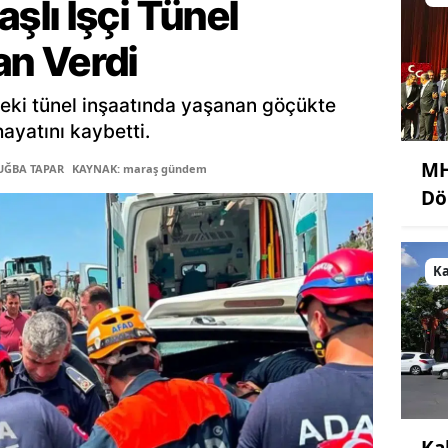
lı İşçi Tünel
n Verdi
eki tünel inşaatında yaşanan göçükte
hayatını kaybetti.
MH
TUĞBA TAPAR
KAYNAK: maraş gündem
Dö
K
Ka