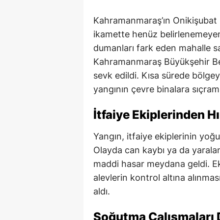
Kahramanmaraş’ın Onikişubat il
ikamette henüz belirlenemeyen
dumanları fark eden mahalle sak
Kahramanmaraş Büyükşehir Beled
sevk edildi. Kısa sürede bölge
yangının çevre binalara sıçrama
İtfaiye Ekiplerinden H
Yangın, itfaiye ekiplerinin yoğu
Olayda can kaybı ya da yaralan
maddi hasar meydana geldi. Ek
alevlerin kontrol altına alınması
aldı.
Soğutma Çalışmaları