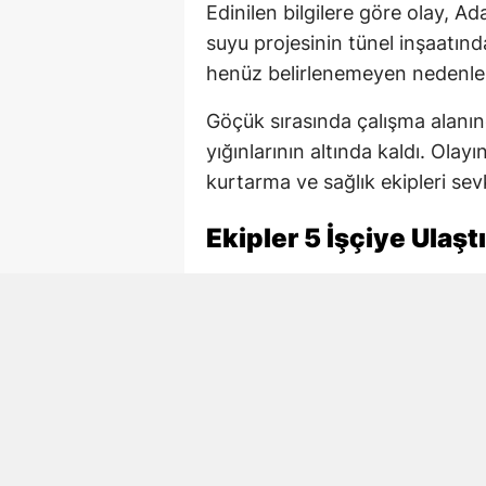
Edinilen bilgilere göre olay, A
suyu projesinin tünel inşaatınd
henüz belirlenemeyen nedenl
Göçük sırasında çalışma alanın
yığınlarının altında kaldı. Ola
kurtarma ve sağlık ekipleri sevk
Ekipler 5 İşçiye Ulaştı
AFAD, itfaiye ve sağlık ekiple
başlattı. Ekiplerin çalışmaları 
ulaşıldı.
Göçükten çıkarılan 4 işçi yaralı 
tedavi altına alınırken, Necmett
Hayatını Kaybeden İşç