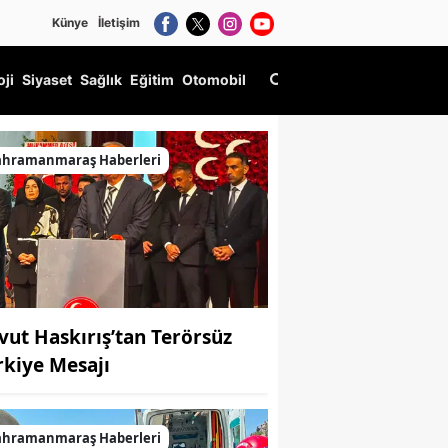
Künye
İletişim
oji
Siyaset
Sağlık
Eğitim
Otomobil
ahramanmaraş Haberleri
vut Haskırış’tan Terörsüz
rkiye Mesajı
ahramanmaraş Haberleri