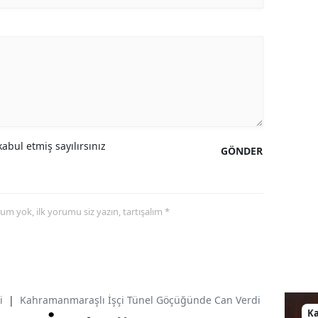
abul etmiş sayılırsınız
GÖNDER
yorum yok, ilk yorumu siz yazın, tartışalım *
i
|
Kahramanmaraşlı İşçi Tünel Göçüğünde Can Verdi
K