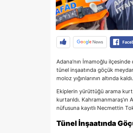
Face
Adana’nın İmamoğlu ilçesinde
tünel inşaatında göçük meydana
moloz yığınlarının altında kaldı
Ekiplerin yürüttüğü arama kurta
kurtarıldı. Kahramanmaraş’ın An
nüfusuna kayıtlı Necmettin Tok
Tünel İnşaatında Gö