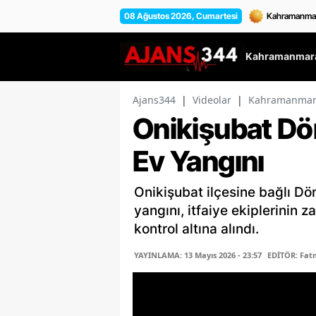
08 Ağustos 2026, Cumartesi
Kahramanmara
Ajans344
|
Videolar
|
Kahramanmara
Onikişubat Dö
Ev Yangını
Onikişubat ilçesine bağlı D
yangını, itfaiye ekiplerini
kontrol altına alındı.
YAYINLAMA: 13 Mayıs 2026 - 23:57
EDİTÖR: Fa