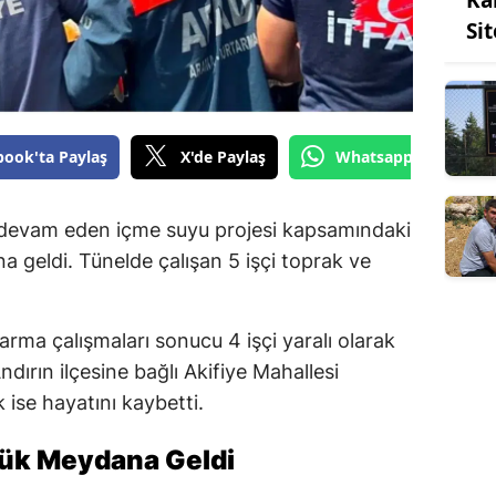
Si
book'ta Paylaş
X'de Paylaş
Whatsapp'tan Gönde
 devam eden içme suyu projesi kapsamındaki
 geldi. Tünelde çalışan 5 işçi toprak ve
.
rma çalışmaları sonucu 4 işçi yaralı olarak
dırın ilçesine bağlı Akifiye Mahallesi
 ise hayatını kaybetti.
çük Meydana Geldi