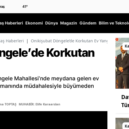
41
°
ş Haberleri
Ekonomi
Dünya
Magazin
Gündem
Bilim ve Teknol
ş Haberleri
|
Onikişubat Döngele’de Korkutan Ev Yangını
K
ngele’de Korkutan
öngele Mahallesi’nde meydana gelen ev
n zamanında müdahalesiyle büyümeden
Da
Tü
tma TOPTAŞ
MUHABİR: Elife Karaarslan
K