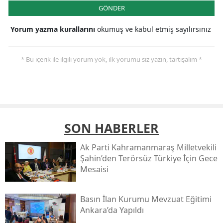
GÖNDER
Yorum yazma kurallarını
okumuş ve kabul etmiş sayılırsınız
* Bu içerik ile ilgili yorum yok, ilk yorumu siz yazın, tartışalım *
SON HABERLER
Ak Parti Kahramanmaraş Milletvekili
Şahin’den Terörsüz Türkiye İçin Gece
Mesaisi
Basın İlan Kurumu Mevzuat Eğitimi
Ankara’da Yapıldı