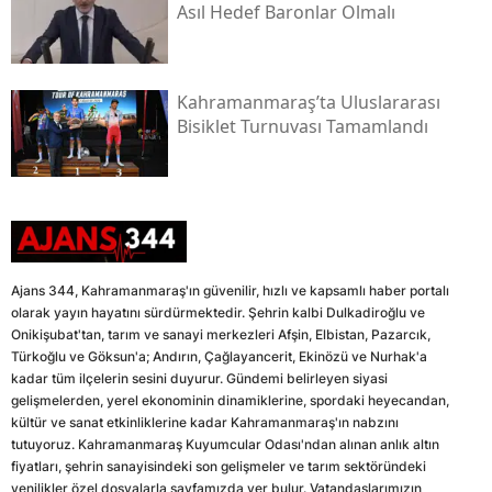
Asıl Hedef Baronlar Olmalı
Kahramanmaraş’ta Uluslararası
Bisiklet Turnuvası Tamamlandı
Ajans 344, Kahramanmaraş'ın güvenilir, hızlı ve kapsamlı haber portalı
olarak yayın hayatını sürdürmektedir. Şehrin kalbi Dulkadiroğlu ve
Onikişubat'tan, tarım ve sanayi merkezleri Afşin, Elbistan, Pazarcık,
Türkoğlu ve Göksun'a; Andırın, Çağlayancerit, Ekinözü ve Nurhak'a
kadar tüm ilçelerin sesini duyurur. Gündemi belirleyen siyasi
gelişmelerden, yerel ekonominin dinamiklerine, spordaki heyecandan,
kültür ve sanat etkinliklerine kadar Kahramanmaraş'ın nabzını
tutuyoruz. Kahramanmaraş Kuyumcular Odası'ndan alınan anlık altın
fiyatları, şehrin sanayisindeki son gelişmeler ve tarım sektöründeki
yenilikler özel dosyalarla sayfamızda yer bulur. Vatandaşlarımızın