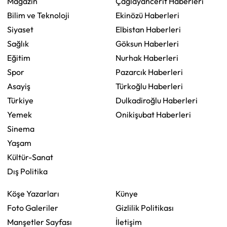
Magazin
Çağlayancerit Haberleri
Bilim ve Teknoloji
Ekinözü Haberleri
Siyaset
Elbistan Haberleri
Sağlık
Göksun Haberleri
Eğitim
Nurhak Haberleri
Spor
Pazarcık Haberleri
Asayiş
Türkoğlu Haberleri
Türkiye
Dulkadiroğlu Haberleri
Yemek
Onikişubat Haberleri
Sinema
Yaşam
Kültür-Sanat
Dış Politika
Köşe Yazarları
Künye
Foto Galeriler
Gizlilik Politikası
Manşetler Sayfası
İletişim