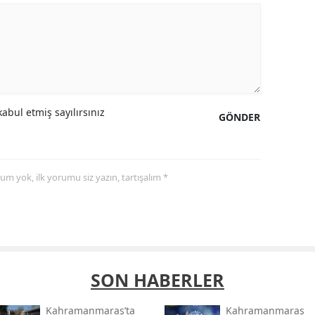
abul etmiş sayılırsınız
GÖNDER
yorum yok, ilk yorumu siz yazın, tartışalım *
SON HABERLER
Kahramanmaraş’ta
Kahramanmaraş