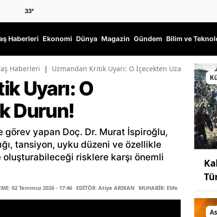
33
°
ş Haberleri
Ekonomi
Dünya
Magazin
Gündem
Bilim ve Teknol
ş Haberleri
|
Uzmandan Kritik Uyarı: O İçecekten Uzak Durun!
Kü
ik Uyarı: O
k Durun!
 görev yapan Doç. Dr. Murat İspiroğlu,
ığı, tansiyon, uyku düzeni ve özellikle
 oluşturabileceği risklere karşı önemli
Ka
Tü
E: 02 Temmuz 2026 - 17:46
EDİTÖR: Atiye ARIKAN
MUHABİR: Elife Karaarslan
As