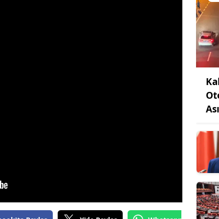
Ka
Ot
Ası