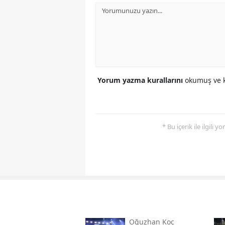
Yorum yazma kurallarını
okumuş ve k
* Bu içerik ile ilgili 
Oğuzhan Koç