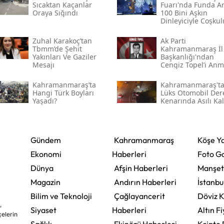
Sıcaktan Kaçanlar
Fuarı'nda Funda Ar
Oraya Sığındı
100 Bini Aşkın
Dinleyiciyle Coşkul
Bir Konser Verdi
Zuhal Karakoç’tan
Ak Parti
Tbmm’de Şehit
Kahramanmaraş İl
Yakınları Ve Gaziler
Başkanlığı'ndan
Mesajı
Cengiz Topel’i An
Mesajı
Kahramanmaraş’ta
Kahramanmaraş't
Hangi Türk Boyları
Lüks Otomobil Der
Yaşadı?
Kenarında Asılı Kal
Gündem
Kahramanmaraş
Köşe Ya
Ekonomi
Haberleri
Foto Ga
Dünya
Afşin Haberleri
Manşet
Magazin
Andırın Haberleri
İstanbu
Bilim ve Teknoloji
Çağlayancerit
Döviz K
,
Siyaset
Haberleri
Altın Fi
çelerin