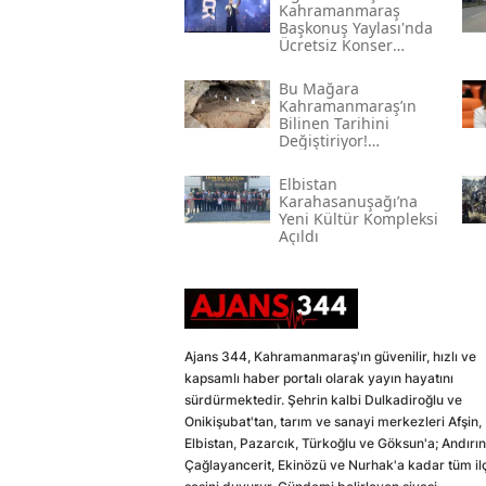
Kahramanmaraş
Başkonuş Yaylası'nda
Ücretsiz Konser
Verecek
Bu Mağara
Kahramanmaraş’ın
Bilinen Tarihini
Değiştiriyor!
Kahramanmaraş'ın En
Eski Yerleşim İzleri
Elbistan
Karahasanuşağı’na
Yeni Kültür Kompleksi
Açıldı
Ajans 344, Kahramanmaraş'ın güvenilir, hızlı ve
kapsamlı haber portalı olarak yayın hayatını
sürdürmektedir. Şehrin kalbi Dulkadiroğlu ve
Onikişubat'tan, tarım ve sanayi merkezleri Afşin,
Elbistan, Pazarcık, Türkoğlu ve Göksun'a; Andırın
Çağlayancerit, Ekinözü ve Nurhak'a kadar tüm il