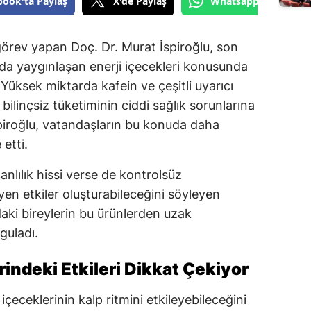
book'ta Paylaş
X'de Paylaş
Whatsapp'tan Gönde
örev yapan Doç. Dr. Murat İspiroğlu, son
ında yaygınlaşan enerji içecekleri konusunda
Yüksek miktarda kafein ve çeşitli uyarıcı
bilinçsiz tüketiminin ciddi sağlık sorunlarına
spiroğlu, vatandaşların bu konuda daha
 etti.
canlılık hissi verse de kontrolsüz
yen etkiler oluşturabileceğini söyleyen
ndaki bireylerin bu ürünlerden uzak
guladı.
indeki Etkileri Dikkat Çekiyor
 içeceklerinin kalp ritmini etkileyebileceğini