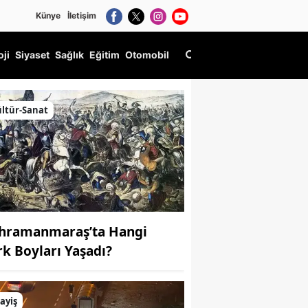
Künye
İletişim
oji
Siyaset
Sağlık
Eğitim
Otomobil
ltür-Sanat
hramanmaraş’ta Hangi
rk Boyları Yaşadı?
ayiş