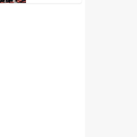
r
TBMM’de Yasalaştı