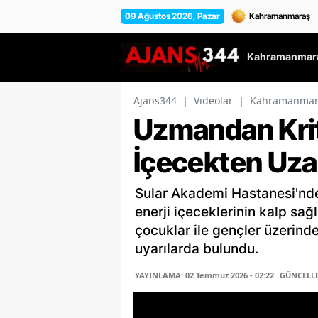
09 Ağustos 2026, Pazar
Kahramanmara
Ajans344
|
Videolar
|
Kahramanmara
Uzmandan Krit
İçecekten Uza
Sular Akademi Hastanesi'nde
enerji içeceklerinin kalp sağl
çocuklar ile gençler üzerinde
uyarılarda bulundu.
YAYINLAMA: 02 Temmuz 2026 - 02:22
GÜNCELLEM