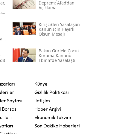
ar,
Deprem: Afad’dan
Açıklama
u
Kirişci’den Yasalaşan
Kanun İçin Hayırlı
Olsun Mesajı
ma
a
Bakan Gürlek: Çocuk
e
Koruma Kanunu
dı!
Tbmm’de Yasalaştı
zarları
Künye
leriler
Gizlilik Politikası
ler Sayfası
İletişim
l Borsası
Haber Arşivi
urları
Ekonomik Takvim
yatları
Son Dakika Haberleri