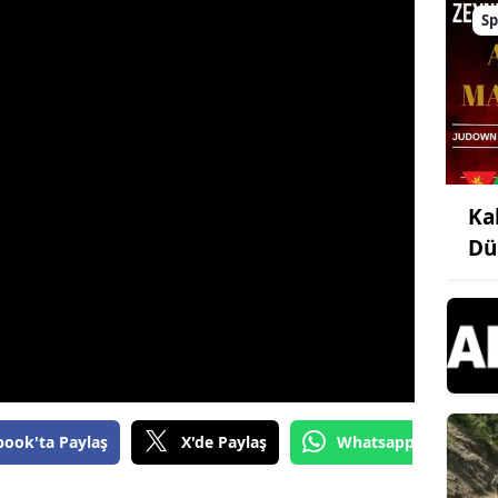
Sp
Ka
Dü
book'ta Paylaş
X'de Paylaş
Whatsapp'tan Gönde