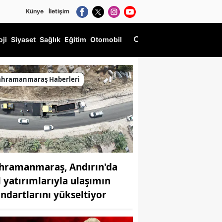
Künye
İletişim
oji
Siyaset
Sağlık
Eğitim
Otomobil
Kanun Çağrısı
ahramanmaraş Haberleri
hramanmaraş, Andırın'da
l yatırımlarıyla ulaşımın
andartlarını yükseltiyor