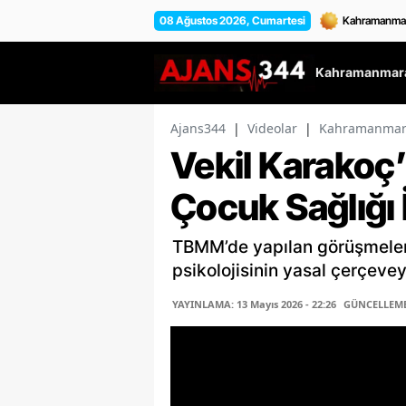
08 Ağustos 2026, Cumartesi
Kahramanmara
Ajans344
|
Videolar
|
Kahramanmara
Vekil Karakoç’
Çocuk Sağlığı 
TBMM’de yapılan görüşmelerde
psikolojisinin yasal çerçeve
YAYINLAMA: 13 Mayıs 2026 - 22:26
GÜNCELLEME: 