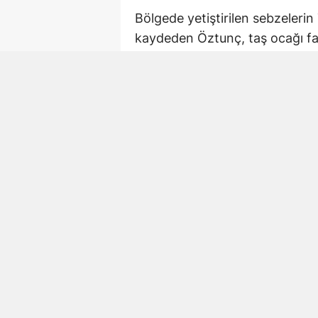
Bölgede yetiştirilen sebzelerin 
kaydeden Öztunç, taş ocağı faal
etkilerine dikkat çekti.
Milletvekili Öztunç, tarım arazi
projenin yeniden değerlendiril
943 dönümlük taş ocağ
Açıklamaya göre taş ocağının Y
943 dönümlük bir alanı kapsam
Öztunç, alanın Büyük Ova Koru
taş ocağına ruhsat verilmesine 
halinde tarımsal faaliyetlerin o
Öztunç, açıklamasında projenin