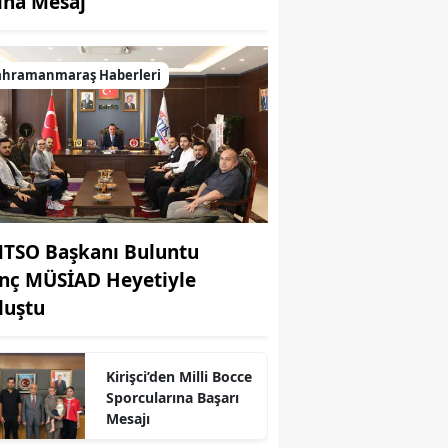
lına Mesaj
ahramanmaraş Haberleri
TSO Başkanı Buluntu
nç MÜSİAD Heyetiyle
luştu
Kirişci’den Milli Bocce
Sporcularına Başarı
Mesajı
r