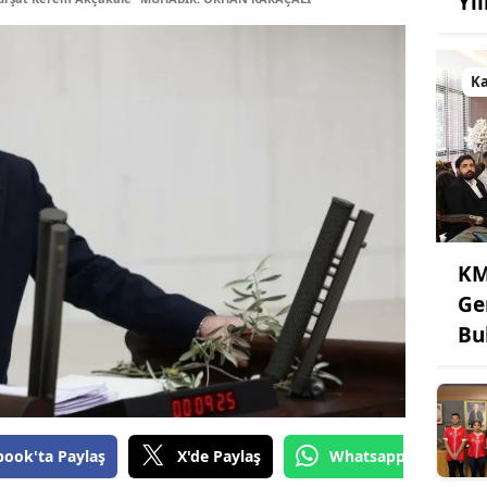
Yı
K
KM
Ge
Bu
book'ta Paylaş
X'de Paylaş
Whatsapp'tan Gönde