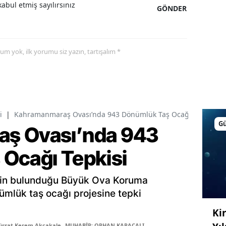
abul etmiş sayılırsınız
GÖNDER
yorum yok, ilk yorumu siz yazın, tartışalım *
i
|
Kahramanmaraş Ovası’nda 943 Dönümlük Taş Ocağı Tepkisi
G
ş Ovası’nda 943
Ocağı Tepkisi
inin bulunduğu Büyük Ova Koruma
ümlük taş ocağı projesine tepki
Kir
ürşat Kerem Akçakale
MUHABİR: ORHAN KARAÇALI