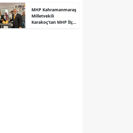
MHP Kahramanmaraş
Milletvekili
Karakoç’tan MHP İlçe
Kongrelerine Tebrik
Mesajı