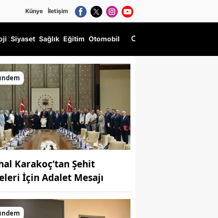
Künye
İletişim
oji
Siyaset
Sağlık
Eğitim
Otomobil
ündem
hal Karakoç’tan Şehit
eleri İçin Adalet Mesajı
ündem