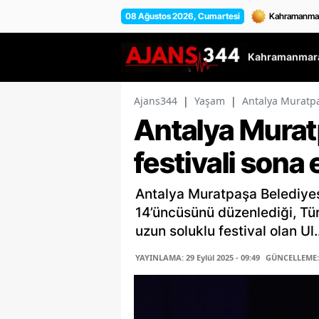
08 Ağustos 2026, Cumartesi
Kahramanmara
Ajans344
|
Yaşam
|
Antalya Muratpaş
Antalya Murat
festivali sona 
Antalya Muratpaşa Belediye
14’üncüsünü düzenlediği, Tür
uzun soluklu festival olan Ul..
YAYINLAMA: 29 Eylül 2025 - 09:49
GÜNCELLEME: 1