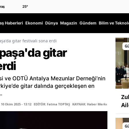
25
°
ş Haberleri
Ekonomi
Dünya
Magazin
Gündem
Bilim ve Teknol
a'da gitar festivali sona erdi
G
paşa'da gitar
erdi
si ve ODTÜ Antalya Mezunlar Derneği’nin
kiye’de gitar dalında gerçekleşen en
.
Zu
Ail
0 Ekim 2025 - 13:12
EDİTÖR: Fatma TOPTAŞ
KAYNAK: Haber Merkezi
G