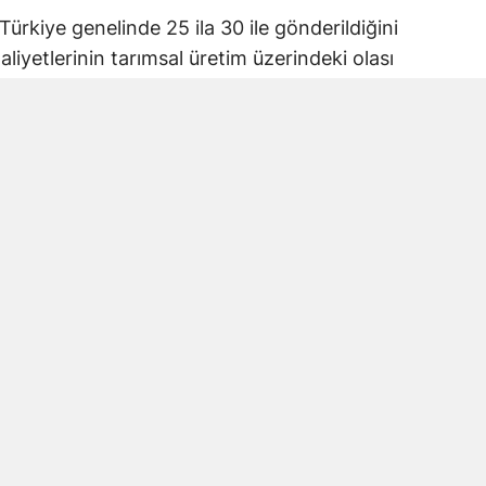
Türkiye genelinde 25 ila 30 ile gönderildiğini
iyetlerinin tarımsal üretim üzerindeki olası
lerinin korunması gerektiğini belirterek
mesi çağrısında bulundu.
ı projesine itiraz
eniköy ve Kelibişler mahallelerinde toplam
ası planlanıyor.
ma Alanı içerisinde bulunduğunu belirterek
karşı çıktı. Projenin hayata geçirilmesi
lumsuz etkilenebileceğini ileri sürdü.
 durdurulmasını ve taş ocağı ruhsatının