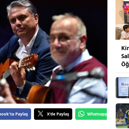
Ki
Sa
Öğ
book'ta Paylaş
X'de Paylaş
Whatsapp'tan Gönde