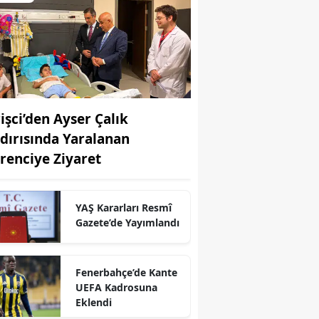
rişci’den Ayser Çalık
ldırısında Yaralanan
renciye Ziyaret
YAŞ Kararları Resmî
Gazete’de Yayımlandı
Fenerbahçe’de Kante
r
UEFA Kadrosuna
Eklendi