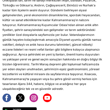
Onikişubat'tan, tarım ve sanayi merkezleri Afşin, Elbistan, Pazarcık,
Türkoğlu ve Göksun'a; Andırın, Çağlayancerit, Ekinözü ve Nurhak'a
kadar tüm ilçelerin sesini duyurur. Gündemi belirleyen siyasi
gelişmelerden, yerel ekonominin dinamiklerine, spordaki heyecandan,
kültür ve sanat etkinliklerine kadar Kahramanmaraş'ın nabzını
tutuyoruz. Kahramanmaraş Kuyumcular Odası'ndan alınan anlık altın
fiyatları, şehrin sanayisindeki son gelişmeler ve tarım sektöründeki
yenilikler özel dosyalarla sayfamızda yer bulur. Vatandaşlarımızın
günlük hayatını kolaylaştırmak amacıyla Diyanet uyumlu günlük namaz
vakitleri, detaylı ve anlık hava durumu tahminleri, güncel nöbetçi
eczane listeleri ve resmi vefat ilanları gibi bilgilere kolayca ulaşmanızı
sağlıyoruz. Ayrıca şehirdeki en yeni iş ilanları, önemli kamu duyuruları
ve yaklaşan yerel ve genel seçim sonuçları hakkında en doğru bilgiyi ilk
bizden öğrenirsiniz. Tarihi Maraş depremi gibi toplumsal hafızamızda
yer eden olayları unutmadan, şehrimizin eşsiz gastronomisini, yöresel
lezzetlerini ve kültürel mirasını da sayfalarımıza taşıyoruz. Kısacası,
Kahramanmaraş'ta yaşayan veya bu şehre gönül vermiş herkes için
tasarlanan Ajans 344, habere, bilgiye ve aradığınız her şeye
ulaşabileceğiniz tek ve en güvenilir adrestir.