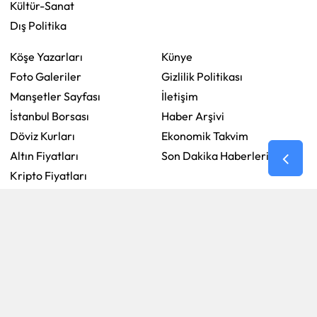
Kültür-Sanat
Dış Politika
Köşe Yazarları
Künye
Foto Galeriler
Gizlilik Politikası
Manşetler Sayfası
İletişim
İstanbul Borsası
Haber Arşivi
Döviz Kurları
Ekonomik Takvim
Altın Fiyatları
Son Dakika Haberleri
Kripto Fiyatları
Ekonomik Takvim
Nöbetçi Eczaneler
RSS
Copyright © 2026 . Her hakkı saklıdır.