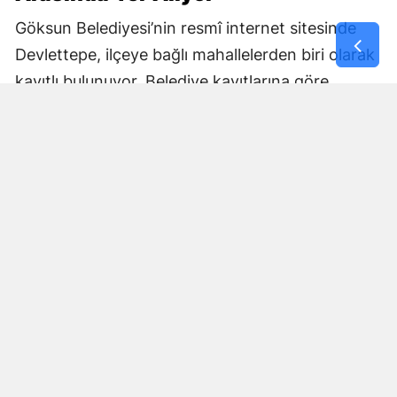
Göksun Belediyesi’nin resmî internet sitesinde
Devlettepe, ilçeye bağlı mahallelerden biri olarak
kayıtlı bulunuyor. Belediye kayıtlarına göre
mahallenin muhtarlık bilgileri de kurumun
internet sitesi üzerinden yayımlanıyor.
Göksun Belediyesi, ilçe genelinde belediye
hizmetlerini mahalle bazında yürütürken,
Devlettepe Mahallesi TOKİ Konutlarında
gerçekleştirilen son çalışma da çevre temizliğine
yönelik saha faaliyetlerinin bir parçası oldu.
Çalışmaların ardından TOKİ yerleşkesinde daha
temiz ve düzenli bir çevre oluşturulması
amaçlandı.