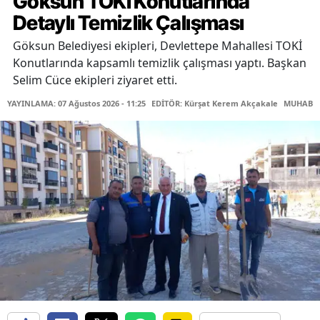
Göksun TOKİ Konutlarında
Detaylı Temizlik Çalışması
Göksun Belediyesi ekipleri, Devlettepe Mahallesi TOKİ
Konutlarında kapsamlı temizlik çalışması yaptı. Başkan
Selim Cüce ekipleri ziyaret etti.
YAYINLAMA: 07 Ağustos 2026 - 11:25
EDİTÖR: Kürşat Kerem Akçakale
MUHABİR