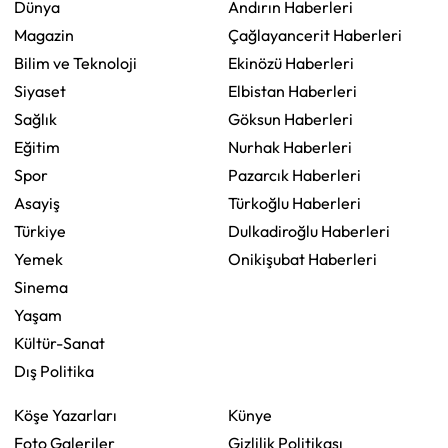
Dünya
Andırın Haberleri
Magazin
Çağlayancerit Haberleri
Bilim ve Teknoloji
Ekinözü Haberleri
Siyaset
Elbistan Haberleri
Sağlık
Göksun Haberleri
Eğitim
Nurhak Haberleri
Spor
Pazarcık Haberleri
Asayiş
Türkoğlu Haberleri
Türkiye
Dulkadiroğlu Haberleri
Yemek
Onikişubat Haberleri
Sinema
Yaşam
Kültür-Sanat
Dış Politika
Köşe Yazarları
Künye
Foto Galeriler
Gizlilik Politikası