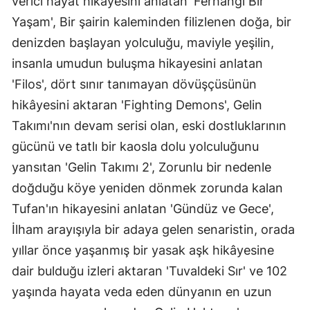
verici hayat hikâyesini anlatan 'Ferhangi Bir
Yaşam', Bir şairin kaleminden filizlenen doğa, bir
denizden başlayan yolculuğu, maviyle yeşilin,
insanla umudun buluşma hikayesini anlatan
'Filos', dört sınır tanımayan dövüşçüsünün
hikâyesini aktaran 'Fighting Demons', Gelin
Takımı'nın devam serisi olan, eski dostluklarının
gücünü ve tatlı bir kaosla dolu yolculuğunu
yansıtan 'Gelin Takımı 2', Zorunlu bir nedenle
doğduğu köye yeniden dönmek zorunda kalan
Tufan'ın hikayesini anlatan 'Gündüz ve Gece',
İlham arayışıyla bir adaya gelen senaristin, orada
yıllar önce yaşanmış bir yasak aşk hikâyesine
dair bulduğu izleri aktaran 'Tuvaldeki Sır' ve 102
yaşında hayata veda eden dünyanın en uzun