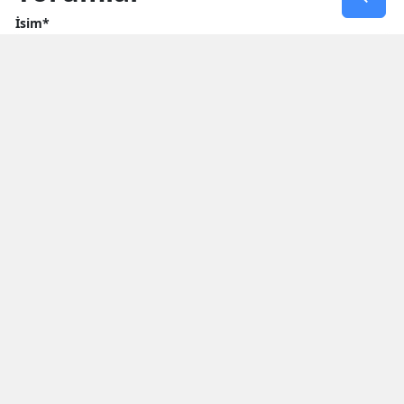
İsim*
Yorum Yazın (500 Karakter)
GÖNDER
Yorum yazma kurallarını
okumuş ve kabul etmiş sayılırsınız
* Bu içerik ile ilgili yorum yok, ilk yorumu siz yazın, tartışalım *