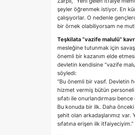
Zarplı, “Yeni gelen itfaiye memur
şeyler öğrenmek istiyor. En kü
çalışıyorlar. O nedenle gençle
bir örnek olabiliyorsam ne mutl
Teşkilata “vazife malulü” kav
mesleğine tutunmak için savaşm
önemli bir kazanım elde etmesi
devletin kendisine “vazife malul
söyledi:
“Bu önemli bir vasıf. Devletin
hizmet vermiş bütün personeli
sıfatı ile onurlandırması bence
Bu konuda bir ilk. Daha önceki
şehit olan arkadaşlarımız var. 
sıfatına erişen ilk itfaiyeciyim.”