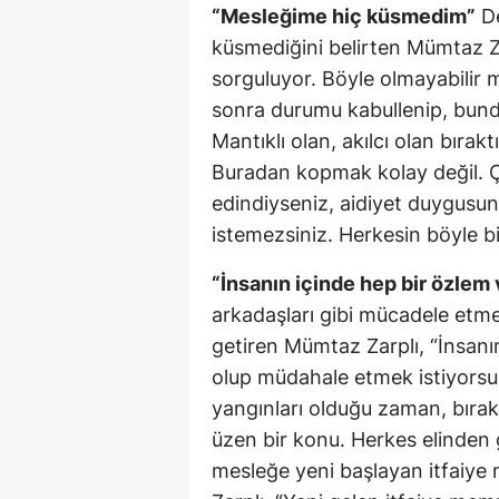
“Mesleğime hiç küsmedim”
De
küsmediğini belirten Mümtaz Zar
sorguluyor. Böyle olmayabilir 
sonra durumu kabullenip, bund
Mantıklı olan, akılcı olan bıra
Buradan kopmak kolay değil. Çü
edindiyseniz, aidiyet duygusu
istemezsiniz. Herkesin böyle bi
“İnsanın içinde hep bir özlem 
arkadaşları gibi mücadele etmek
getiren Mümtaz Zarplı, “İnsanı
olup müdahale etmek istiyorsu
yangınları olduğu zaman, bırakın
üzen bir konu. Herkes elinden 
mesleğe yeni başlayan itfaiye 