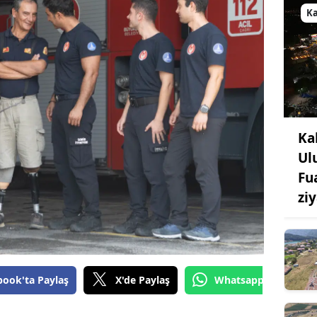
K
Ka
Ul
Fu
ziy
book'ta Paylaş
X'de Paylaş
Whatsapp'tan Gönde