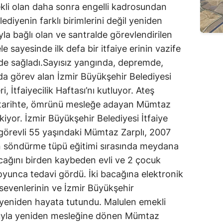
li olan daha sonra engelli kadrosundan
ediyenin farklı birimlerini değil yeniden
yla bağlı olan ve santralde görevlendirilen
 sayesinde ilk defa bir itfaiye erinin vazife
 de sağladı.Sayısız yangında, depremde,
a görev alan İzmir Büyükşehir Belediyesi
i, İtfaiyecilik Haftası’nı kutluyor. Ateş
bu tarihte, ömrünü mesleğe adayan Mümtaz
kiyor. İzmir Büyükşehir Belediyesi İtfaiye
görevli 55 yaşındaki Mümtaz Zarplı, 2007
gın söndürme tüpü eğitimi sırasında meydana
cağını birden kaybeden evli ve 2 çocuk
boyunca tedavi gördü. İki bacağına elektronik
, sevenlerinin ve İzmir Büyükşehir
e yeniden hayata tutundu. Malulen emekli
suyla yeniden mesleğine dönen Mümtaz