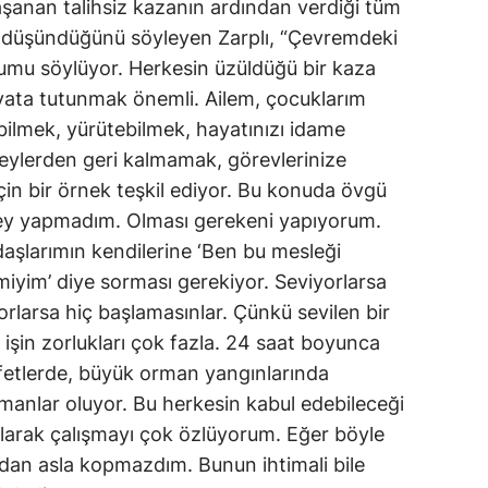
şanan talihsiz kazanın ardından verdiği tüm
düşündüğünü söyleyen Zarplı, “Çevremdeki
umu söylüyor. Herkesin üzüldüğü bir kaza
yata tutunmak önemli. Ailem, çocuklarım
ebilmek, yürütebilmek, hayatınızı idame
 şeylerden geri kalmamak, görevlerinize
in bir örnek teşkil ediyor. Bu konuda övgü
şey yapmadım. Olması gerekeni yapıyorum.
aşlarımın kendilerine ‘Ben bu mesleği
iyim’ diye sorması gerekiyor. Seviyorlarsa
orlarsa hiç başlamasınlar. Çünkü sevilen bir
bu işin zorlukları çok fazla. 24 saat boyunca
Afetlerde, büyük orman yangınlarında
manlar oluyor. Bu herkesin kabul edebileceği
olarak çalışmayı çok özlüyorum. Eğer böyle
an asla kopmazdım. Bunun ihtimali bile