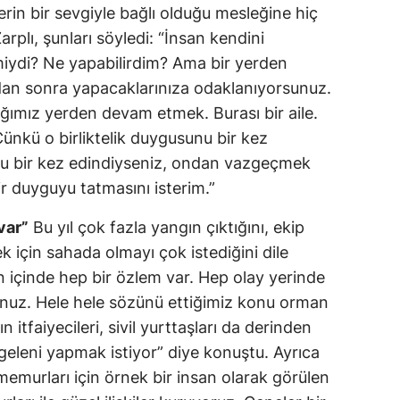
rin bir sevgiyle bağlı olduğu mesleğine hiç
plı, şunları söyledi: “İnsan kendini
miydi? Ne yapabilirdim? Ama bir yerden
an sonra yapacaklarınıza odaklanıyorsunuz.
ktığımız yerden devam etmek. Burası bir aile.
nkü o birliktelik duygusunu bir kez
nu bir kez edindiyseniz, ondan vazgeçmek
r duyguyu tatmasını isterim.”
var”
Bu yıl çok fazla yangın çıktığını, ekip
 için sahada olmayı çok istediğini dile
n içinde hep bir özlem var. Hep olay yerinde
nuz. Hele hele sözünü ettiğimiz konu orman
 itfaiyecileri, sivil yurttaşları da derinden
geleni yapmak istiyor” diye konuştu. Ayrıca
memurları için örnek bir insan olarak görülen