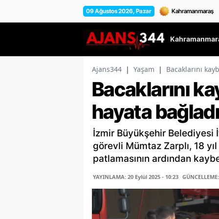
09 Ağustos 2026, Pazar
Kahramanmara
Ajans344
|
Yaşam
|
Bacaklarını kay
Bacaklarını k
hayata bağlad
İzmir Büyükşehir Belediyesi 
görevli Mümtaz Zarplı, 18 y
patlamasının ardından kaybett
YAYINLAMA: 20 Eylül 2025 - 10:23
GÜNCELLEME: 2