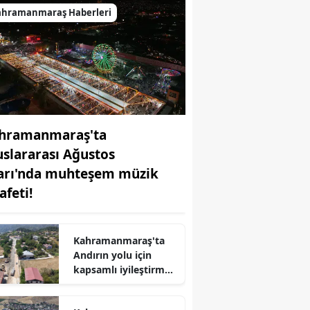
ahramanmaraş Haberleri
hramanmaraş'ta
uslararası Ağustos
arı'nda muhteşem müzik
afeti!
Kahramanmaraş'ta
Andırın yolu için
kapsamlı iyileştirme
r
çalışmaları başladı