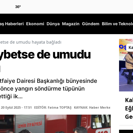
36
°
ş Haberleri
Ekonomi
Dünya
Magazin
Gündem
Bilim ve Teknol
betse de umudu hayata bağladı
K
aybetse de umudu
ı
İtfaiye Dairesi Başkanlığı bünyesinde
ıl önce yangın söndürme tüpünün
iği ik...
Ka
Eğ
0 Eylül 2025 - 17:51
EDİTÖR: Fatma TOPTAŞ
KAYNAK: Haber Merkezi
Ge