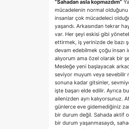
“Sahadan asla kopmazdım”
Ya
mücadelenin normal olduğunu 
insanlar çok mücadeleci olduğ
yaşandı. Arkasından tekrar ha
var. Her şeyi eskisi gibi yönet
ettirmek, iş yerinizde de bazı
devam edebilmek çoğu insan iç
alıyorum ama özel olarak bir 
Mesleğe yeni başlayacak arkad
seviyor muyum veya sevebilir m
sonuna kadar gitsinler, sevmiy
işte başarı elde edilir. Ayrıca 
ailenizden ayrı kalıyorsunuz. 
günlerce eve gidemediğiniz za
bir durum değil. Sahada aktif 
bir durum yaşanmasaydı, sahad