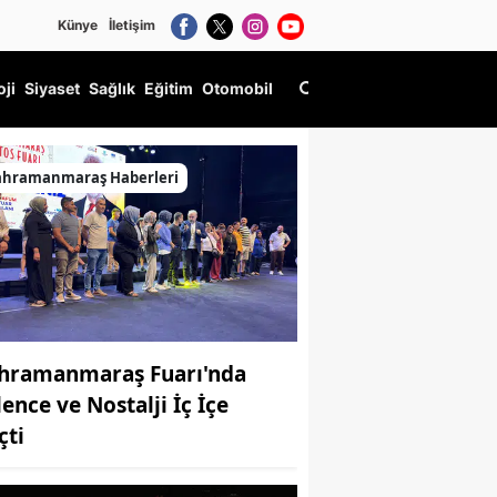
Künye
İletişim
oji
Siyaset
Sağlık
Eğitim
Otomobil
ahramanmaraş Haberleri
hramanmaraş Fuarı'nda
lence ve Nostalji İç İçe
çti