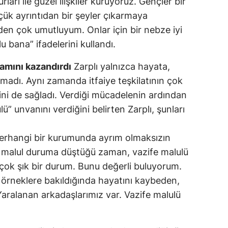
ları ile güzel ilişkiler kuruyoruz. Gençler bir
çük ayrıntıdan bir şeyler çıkarmaya
rden çok umutluyum. Onlar için bir nebze iyi
u bana” ifadelerini kullandı.
ramını kazandırdı
Zarplı yalnızca hayata,
adı. Aynı zamanda itfaiye teşkilatının çok
ni de sağladı. Verdiği mücadelenin ardından
ü” unvanını verdiğini belirten Zarplı, şunları
 herhangi bir kurumunda ayrım olmaksızın
 malul duruma düştüğü zaman, vazife malulü
 çok şık bir durum. Bunu değerli buluyorum.
 örneklere bakıldığında hayatını kaybeden,
Yaralanan arkadaşlarımız var. Vazife malulü