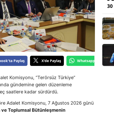
30
book'ta Paylaş
X'de Paylaş
Whatsapp'tan Gönde
dalet Komisyonu, “Terörsüz Türkiye”
mında gündemine gelen düzenleme
geç saatlere kadar sürdürdü.
re Adalet Komisyonu, 7 Ağustos 2026 günü
a ve Toplumsal Bütünleşmenin