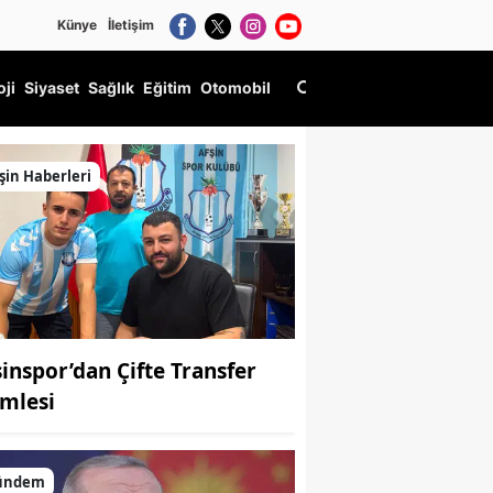
Künye
İletişim
oji
Siyaset
Sağlık
Eğitim
Otomobil
şin Haberleri
şinspor’dan Çifte Transfer
mlesi
ündem