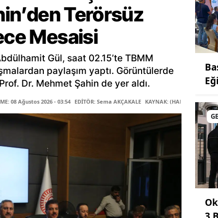
ahin’den Terörsüz
ece Mesaisi
Abdülhamit Gül, saat 02.15’te TBMM
Ba
şmalardan paylaşım yaptı. Görüntülerde
Eğ
rof. Dr. Mehmet Şahin de yer aldı.
E: 08 Ağustos 2026 - 03:54
EDİTÖR: Sema AKÇAKALE
KAYNAK: (HABER MERKEZİ)
G
Ok
3 