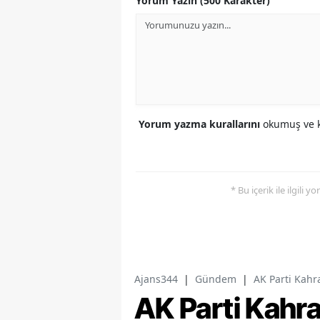
Yorum Yazın (500 Karakter)
Yorum yazma kurallarını
okumuş ve k
* Bu içerik ile ilgili 
Ajans344
|
Gündem
|
AK Parti Kahr
AK Parti Kah