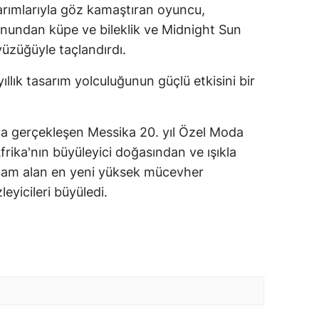
rımlarıyla göz kamaştıran oyuncu,
undan küpe ve bileklik ve Midnight Sun
üzüğüyle taçlandırdı.
llık tasarım yolculuğunun güçlü etkisini bir
yla gerçekleşen Messika 20. yıl Özel Moda
ika'nın büyüleyici doğasından ve ışıkla
lham alan en yeni yüksek mücevher
leyicileri büyüledi.