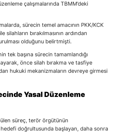
 düzenleme çalışmalarında TBMM’deki
amalarda, sürecin temel amacının PKK/KCK
 ile silahların bırakılmasının ardından
urulması olduğunu belirtmişti.
nin tek başına sürecin tamamlandığı
ayarak, önce silah bırakma ve tasfiye
ndan hukuki mekanizmaların devreye girmesi
recinde Yasal Düzenleme
tülen süreç, terör örgütünün
esi hedefi doğrultusunda başlayan, daha sonra