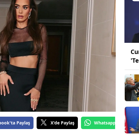
Cu
'T
book'ta Paylaş
X'de Paylaş
Whatsapp'tan Gönde