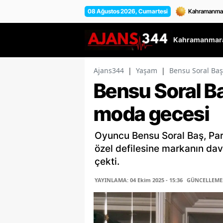
08 Ağustos 2026, Cumartesi
Kahramanmara
Ajans344
|
Yaşam
|
Bensu Soral Baş,
Bensu Soral Baş,
moda gecesi
Oyuncu Bensu Soral Baş, Pari
özel defilesine markanın davet
çekti.
YAYINLAMA: 04 Ekim 2025 - 15:36
GÜNCELLEME: 