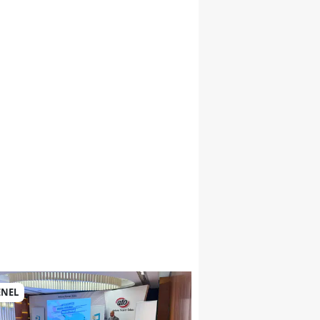
si
ENEL