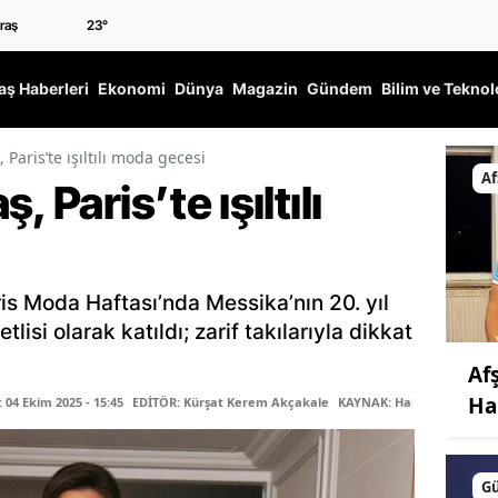
23
°
ş Haberleri
Ekonomi
Dünya
Magazin
Gündem
Bilim ve Teknol
 Paris’te ışıltılı moda gecesi
Af
 Paris’te ışıltılı
s Moda Haftası’nda Messika’nın 20. yıl
lisi olarak katıldı; zarif takılarıyla dikkat
Af
Ha
04 Ekim 2025 - 15:45
EDİTÖR: Kürşat Kerem Akçakale
KAYNAK: Haber Merkezi
G