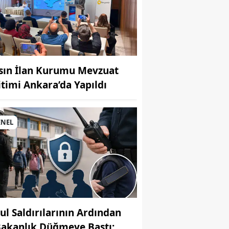
sın İlan Kurumu Mevzuat
itimi Ankara’da Yapıldı
MUHABİR: Elife Karaarslan
ENEL
ul Saldırılarının Ardından
Bakanlık Düğmeye Bastı: