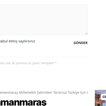
abul etmiş sayılırsınız
GÖNDER
yorum yok, ilk yorumu siz yazın, tartışalım *
amanmaraş Milletvekili Şahin’den Terörsüz Türkiye İçin Gece Mesai
G
ramanmaraş