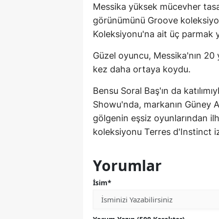
Messika yüksek mücevher tasa
görünümünü Groove koleksiyon
Koleksiyonu'na ait üç parmak y
Güzel oyuncu, Messika'nın 20 yı
kez daha ortaya koydu.
Bensu Soral Baş'ın da katılımı
Showu'nda, markanın Güney Afr
gölgenin eşsiz oyunlarından i
koleksiyonu Terres d'Instinct iz
Yorumlar
İsim*