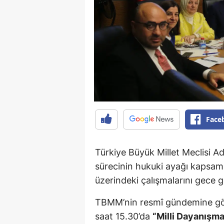
Face
Türkiye Büyük Millet Meclisi A
sürecinin hukuki ayağı kapsa
üzerindeki çalışmalarını gece 
TBMM’nin resmî gündemine gö
saat 15.30’da
“Milli Dayanışm