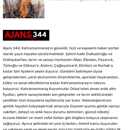
Ajans 344, Kahramanmaraş'ın güvenilir, hızlı ve kapsamlı haber portalı
olarak yayın hayatını sürdürmektedir. Şehrin kalbi Dulkadiroğlu ve
Onikişubat'tan, tarım ve sanayi merkezleri Afşin, Elbistan, Pazarcık,
Türkoğlu ve Göksun'a; Andırın, Çağlayancerit, Ekinözü ve Nurhak'a
kadar tüm ilçelerin sesini duyurur. Gündemi belirleyen siyasi
gelişmelerden, yerel ekonominin dinamiklerine, spordaki heyecandan,
kültür ve sanat etkinliklerine kadar Kahramanmaraş'ın nabzını
tutuyoruz. Kahramanmaraş Kuyumcular Odası'ndan alınan anlık altın
fiyatları, şehrin sanayisindeki son gelişmeler ve tarım sektöründeki
yenilikler özel dosyalarla sayfamızda yer bulur. Vatandaşlarımızın
günlük hayatını kolaylaştırmak amacıyla Diyanet uyumlu günlük namaz
vakitleri, detaylı ve anlık hava durumu tahminleri, güncel nöbetçi
eczane listeleri ve resmi vefat ilanları gibi bilgilere kolayca ulaşmanızı
sağlıyoruz. Ayrıca şehirdeki en yeni iş ilanları, önemli kamu duyuruları
ve yaklaşan yerel ve genel seçim sonuçları hakkında en doğru bilgiyi ilk