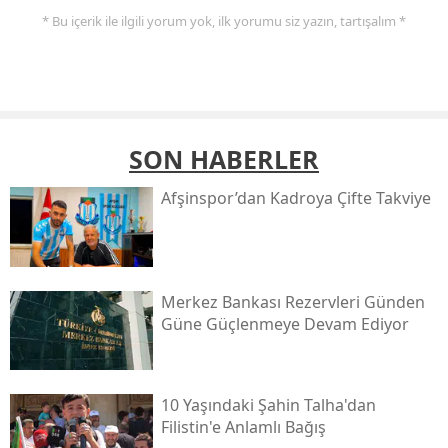
* Bu içerik ile ilgili yorum yok, ilk yorumu siz yazın, tartışalım *
SON HABERLER
Afşinspor’dan Kadroya Çifte Takviye
Merkez Bankası Rezervleri Günden
Güne Güçlenmeye Devam Ediyor
10 Yaşındaki Şahin Talha'dan
Filistin'e Anlamlı Bağış