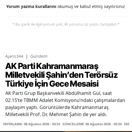
Yorum yazma kurallarını
okumuş ve kabul etmiş sayılırsınız
* Bu içerik ile ilgili yorum yok, ilk yorumu siz yazın, tartışalım *
Ajans344
|
Gündem
AK Parti Kahramanmaraş
Milletvekili Şahin’den Terörsüz
Türkiye İçin Gece Mesaisi
AK Parti Grup Başkanvekili Abdülhamit Gül, saat
02.15’te TBMM Adalet Komisyonu’ndaki çalışmalardan
paylaşım yaptı. Görüntülerde Kahramanmaraş
Milletvekili Prof. Dr. Mehmet Şahin de yer aldı.
YAYINLAMA: 08 Ağustos 2026 - 03:53
GÜNCELLEME: 08 Ağustos 2026 - 03:54
EDİT