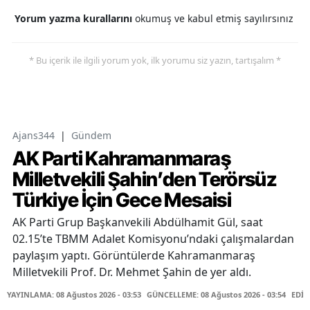
Yorum yazma kurallarını
okumuş ve kabul etmiş sayılırsınız
* Bu içerik ile ilgili yorum yok, ilk yorumu siz yazın, tartışalım *
Ajans344
|
Gündem
AK Parti Kahramanmaraş
Milletvekili Şahin’den Terörsüz
Türkiye İçin Gece Mesaisi
AK Parti Grup Başkanvekili Abdülhamit Gül, saat
02.15’te TBMM Adalet Komisyonu’ndaki çalışmalardan
paylaşım yaptı. Görüntülerde Kahramanmaraş
Milletvekili Prof. Dr. Mehmet Şahin de yer aldı.
YAYINLAMA: 08 Ağustos 2026 - 03:53
GÜNCELLEME: 08 Ağustos 2026 - 03:54
EDİT