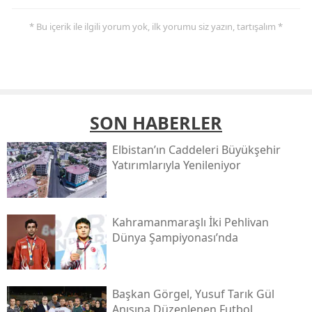
* Bu içerik ile ilgili yorum yok, ilk yorumu siz yazın, tartışalım *
SON HABERLER
Elbistan’ın Caddeleri Büyükşehir
Yatırımlarıyla Yenileniyor
Kahramanmaraşlı İki Pehlivan
Dünya Şampiyonası’nda
Başkan Görgel, Yusuf Tarık Gül
Anısına Düzenlenen Futbol