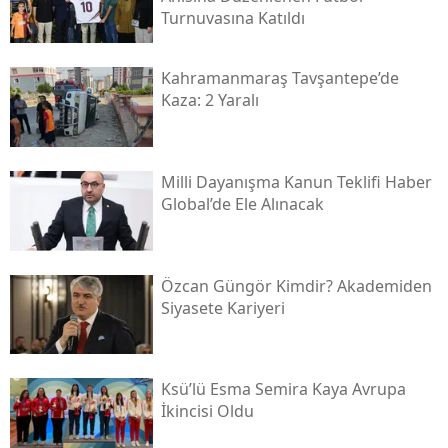
Turnuvasına Katıldı
Kahramanmaraş Tavşantepe’de
Kaza: 2 Yaralı
Milli Dayanışma Kanun Teklifi Haber
Global’de Ele Alınacak
Özcan Güngör Kimdir? Akademiden
Siyasete Kariyeri
Ksü’lü Esma Semira Kaya Avrupa
İkincisi Oldu