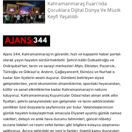
Kahramanmaraş Fuarı'nda
Çocuklara Dijital Dünya Ve Müzik
Keyfi Yaşatıldı
Ajans 344, Kahramanmaraş'ın güvenilir, hızlı ve kapsamlı haber portalı
olarak yayın hayatını sürdürmektedir. Şehrin kalbi Dulkadiroğlu ve
Onikişubat'tan, tarım ve sanayi merkezleri Afşin, Elbistan, Pazarcık,
Türkoğlu ve Göksun'a; Andırın, Çağlayancerit, Ekinözü ve Nurhak'a
kadar tüm ilçelerin sesini duyurur. Gündemi belirleyen siyasi
gelişmelerden, yerel ekonominin dinamiklerine, spordaki heyecandan,
kültür ve sanat etkinliklerine kadar Kahramanmaraş'ın nabzını
tutuyoruz. Kahramanmaraş Kuyumcular Odası'ndan alınan anlık altın
fiyatları, şehrin sanayisindeki son gelişmeler ve tarım sektöründeki
yenilikler özel dosyalarla sayfamızda yer bulur. Vatandaşlarımızın
günlük hayatını kolaylaştırmak amacıyla Diyanet uyumlu günlük namaz
vakitleri, detaylı ve anlık hava durumu tahminleri, güncel nöbetçi
eczane listeleri ve resmi vefat ilanları gibi bilgilere kolayca ulaşmanızı
sağlıyoruz. Ayrıca şehirdeki en yeni iş ilanları, önemli kamu duyuruları