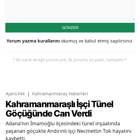
GÖNDER
Yorum yazma kurallarını
okumuş ve kabul etmiş sayılırsınız
* Bu içerik ile ilgili yorum yok, ilk yorumu siz yazın, tartışalım *
Ajans344
|
Kahramanmaraş Haberleri
Kahramanmaraşlı İşçi Tünel
Göçüğünde Can Verdi
Adana’nın İmamoğlu ilçesindeki tünel inşaatında
yaşanan göçükte Andırınlı işçi Necmettin Tok hayatını
kaybetti.