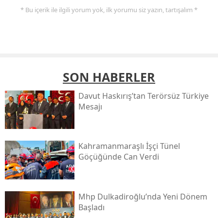
* Bu içerik ile ilgili yorum yok, ilk yorumu siz yazın, tartışalım *
SON HABERLER
Davut Haskırış’tan Terörsüz Türkiye
Mesajı
Kahramanmaraşlı İşçi Tünel
Göçüğünde Can Verdi
Mhp Dulkadiroğlu’nda Yeni Dönem
Başladı