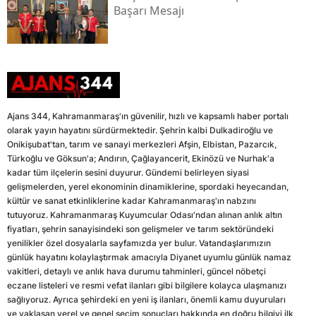
Başarı Mesajı
Ajans 344, Kahramanmaraş'ın güvenilir, hızlı ve kapsamlı haber portalı
olarak yayın hayatını sürdürmektedir. Şehrin kalbi Dulkadiroğlu ve
Onikişubat'tan, tarım ve sanayi merkezleri Afşin, Elbistan, Pazarcık,
Türkoğlu ve Göksun'a; Andırın, Çağlayancerit, Ekinözü ve Nurhak'a
kadar tüm ilçelerin sesini duyurur. Gündemi belirleyen siyasi
gelişmelerden, yerel ekonominin dinamiklerine, spordaki heyecandan,
kültür ve sanat etkinliklerine kadar Kahramanmaraş'ın nabzını
tutuyoruz. Kahramanmaraş Kuyumcular Odası'ndan alınan anlık altın
fiyatları, şehrin sanayisindeki son gelişmeler ve tarım sektöründeki
yenilikler özel dosyalarla sayfamızda yer bulur. Vatandaşlarımızın
günlük hayatını kolaylaştırmak amacıyla Diyanet uyumlu günlük namaz
vakitleri, detaylı ve anlık hava durumu tahminleri, güncel nöbetçi
eczane listeleri ve resmi vefat ilanları gibi bilgilere kolayca ulaşmanızı
sağlıyoruz. Ayrıca şehirdeki en yeni iş ilanları, önemli kamu duyuruları
ve yaklaşan yerel ve genel seçim sonuçları hakkında en doğru bilgiyi ilk