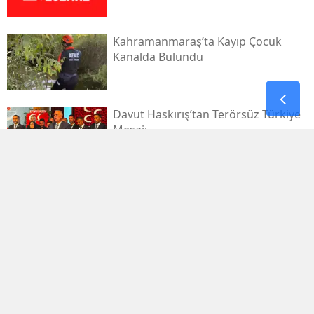
Kahramanmaraş’ta Kayıp Çocuk
Kanalda Bulundu
Davut Haskırış’tan Terörsüz Türkiye
Mesajı
Kahramanmaraşlı İşçi Tünel
Göçüğünde Can Verdi
Mhp Dulkadiroğlu’nda Yeni Dönem
Başladı