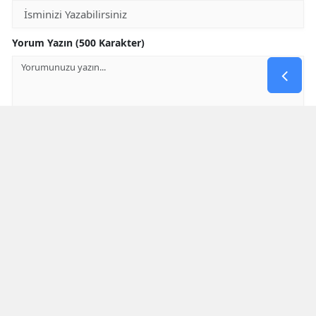
Yorum Yazın (500 Karakter)
GÖNDER
Yorum yazma kurallarını
okumuş ve kabul etmiş sayılırsınız
* Bu içerik ile ilgili yorum yok, ilk yorumu siz yazın, tartışalım *