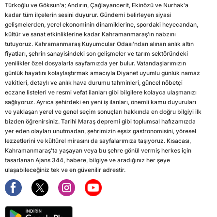
Türkoğlu ve Göksun'a; Andırın, Çağlayancerit, Ekinözü ve Nurhak'a
kadar tüm ilçelerin sesini duyurur. Gündemi belirleyen siyasi
gelişmelerden, yerel ekonominin dinamiklerine, spordaki heyecandan,
kültür ve sanat etkinliklerine kadar Kahramanmaraş'ın nabzını
tutuyoruz. Kahramanmaraş Kuyumcular Odası'ndan alınan anlık altın
fiyatları, şehrin sanayisindeki son gelişmeler ve tarım sektöründeki
yenilikler özel dosyalarla sayfamızda yer bulur. Vatandaşlarımızın
günlük hayatını kolaylaştırmak amacıyla Diyanet uyumlu günlük namaz
vakitleri, detaylı ve anlık hava durumu tahminleri, güncel nöbetçi
eczane listeleri ve resmi vefat ilanları gibi bilgilere kolayca ulaşmanızı
sağlıyoruz. Ayrıca şehirdeki en yeni iş ilanları, önemli kamu duyuruları
ve yaklaşan yerel ve genel seçim sonuçları hakkında en doğru bilgiyi ilk
bizden öğrenirsiniz. Tarihi Maraş depremi gibi toplumsal hafızamızda
yer eden olayları unutmadan, şehrimizin eşsiz gastronomisini, yöresel
lezzetlerini ve kültürel mirasını da sayfalarımıza taşıyoruz. Kısacası,
Kahramanmaraş'ta yaşayan veya bu şehre gönül vermiş herkes için
tasarlanan Ajans 344, habere, bilgiye ve aradığınız her şeye
ulaşabileceğiniz tek ve en güvenilir adrestir.