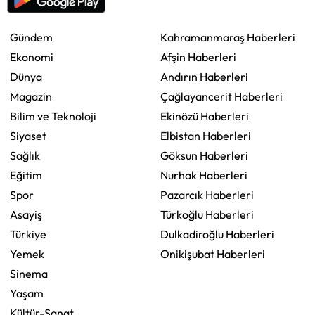
Gündem
Kahramanmaraş Haberleri
Ekonomi
Afşin Haberleri
Dünya
Andırın Haberleri
Magazin
Çağlayancerit Haberleri
Bilim ve Teknoloji
Ekinözü Haberleri
Siyaset
Elbistan Haberleri
Sağlık
Göksun Haberleri
Eğitim
Nurhak Haberleri
Spor
Pazarcık Haberleri
Asayiş
Türkoğlu Haberleri
Türkiye
Dulkadiroğlu Haberleri
Yemek
Onikişubat Haberleri
Sinema
Yaşam
Kültür-Sanat