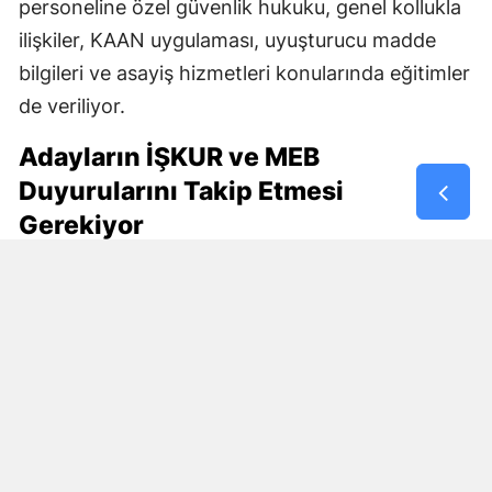
personeline özel güvenlik hukuku, genel kollukla
ilişkiler, KAAN uygulaması, uyuşturucu madde
bilgileri ve asayiş hizmetleri konularında eğitimler
de veriliyor.
Adayların İŞKUR ve MEB
Duyurularını Takip Etmesi
Gerekiyor
30 bin kişilik istihdam planının en fazla merak
edilen bölümünü başvuru şartları oluşturuyor.
Özellikle özel güvenlik kimlik kartı, KPSS şartı,
yaş sınırı, eğitim durumu ve çalışma modelinin
nasıl belirleneceği araştırılıyor.
Bu ayrıntılar resmî ilan yayımlanmadan kesinlik
kazanmış değil.