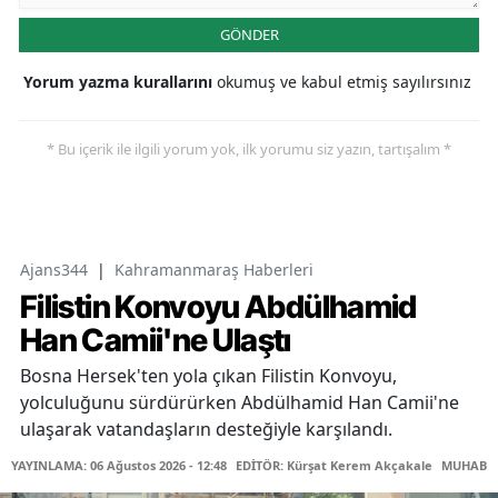
GÖNDER
Yorum yazma kurallarını
okumuş ve kabul etmiş sayılırsınız
* Bu içerik ile ilgili yorum yok, ilk yorumu siz yazın, tartışalım *
Ajans344
|
Kahramanmaraş Haberleri
Filistin Konvoyu Abdülhamid
Han Camii'ne Ulaştı
Bosna Hersek'ten yola çıkan Filistin Konvoyu,
yolculuğunu sürdürürken Abdülhamid Han Camii'ne
ulaşarak vatandaşların desteğiyle karşılandı.
YAYINLAMA: 06 Ağustos 2026 - 12:48
EDİTÖR: Kürşat Kerem Akçakale
MUHABİR: