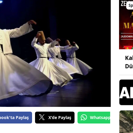
Sp
Ka
Dü
book'ta Paylaş
X'de Paylaş
Whatsapp'tan Gönde