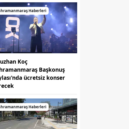
ahramanmaraş Haberleri
uzhan Koç
hramanmaraş Başkonuş
ylası'nda ücretsiz konser
recek
ahramanmaraş Haberleri