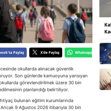
Ka
Ka
book'ta Paylaş
X'de Paylaş
Whatsapp'tan Gönde
cesinde okullarda alınacak güvenlik
koruyor. Son günlerde kamuoyuna yansıyan
okullarda görevlendirilmek üzere 30 bin
dilmesinin planlandığı belirtiliyor.
ihtiyaç bulunan eğitim kurumlarında
 Ancak 9 Ağustos 2026 itibarıyla 30 bin