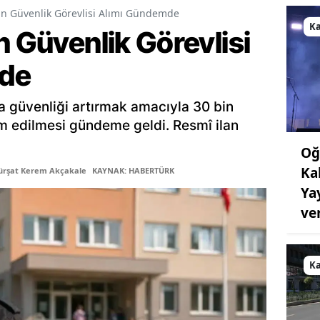
in Güvenlik Görevlisi Alımı Gündemde
K
n Güvenlik Görevlisi
de
a güvenliği artırmak amacıyla 30 bin
am edilmesi gündeme geldi. Resmî ilan
Oğ
Ka
ürşat Kerem Akçakale
KAYNAK: HABERTÜRK
Ya
ve
K