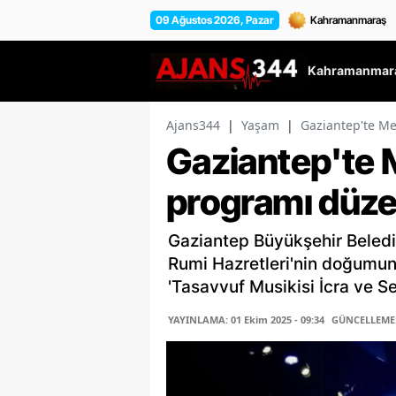
09 Ağustos 2026, Pazar
Kahramanmara
Ajans344
|
Yaşam
|
Gaziantep'te M
Gaziantep'te 
programı düze
Gaziantep Büyükşehir Beledi
Rumi Hazretleri'nin doğumun
'Tasavvuf Musikisi İcra ve Se
YAYINLAMA: 01 Ekim 2025 - 09:34
GÜNCELLEME: 