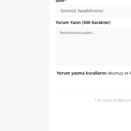
İsim*
Yorum Yazın (500 Karakter)
Yorum yazma kurallarını
okumuş ve k
* Bu içerik ile ilgili 