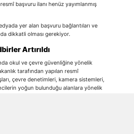
ren resmî başvuru ilanı henüz yayımlanmış
dyada yer alan başvuru bağlantıları ve
a dikkatli olması gerekiyor.
irler Artırıldı
lında okul ve çevre güvenliğine yönelik
akanlık tarafından yapılan resmî
şları, çevre denetimleri, kamera sistemleri,
ncilerin yoğun bulunduğu alanlara yönelik
iği bildirildi.
tim Bakanlığı koordinasyonunda yürütülen
lizleri de öne çıkıyor.
rinin artırılması, kontrollü giriş