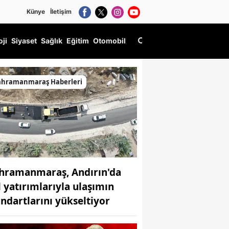
Künye
İletişim
oji
Siyaset
Sağlık
Eğitim
Otomobil
ahramanmaraş Haberleri
hramanmaraş, Andırın'da
l yatırımlarıyla ulaşımın
andartlarını yükseltiyor