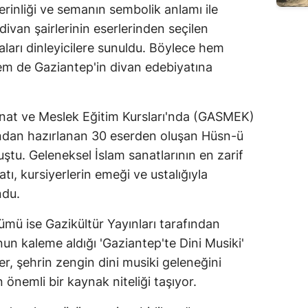
rinliği ve semanın sembolik anlamı ile
divan şairlerinin eserlerinden seçilen
raları dinleyicilere sunuldu. Böylece hem
em de Gaziantep'in divan edebiyatına
Sanat ve Meslek Eğitim Kursları'nda (GASMEK)
fından hazırlanan 30 eserden oluşan Hüsn-ü
uştu. Geleneksel İslam sanatlarının en zarif
tı, kursiyerlerin emeği ve ustalığıyla
ndu.
ümü ise Gazikültür Yayınları tarafından
n kaleme aldığı 'Gaziantep'te Dini Musiki'
ser, şehrin zengin dini musiki geleneğini
önemli bir kaynak niteliği taşıyor.