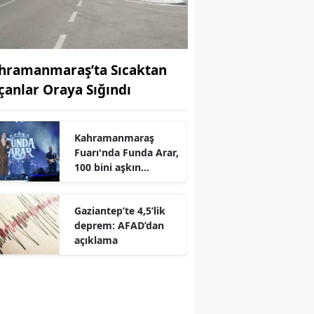
hramanmaraş’ta Sıcaktan
çanlar Oraya Sığındı
Kahramanmaraş
r
Fuarı'nda Funda Arar,
100 bini aşkın
dinleyiciyle coşkulu
bir konser verdi
Gaziantep’te 4,5’lik
deprem: AFAD’dan
açıklama