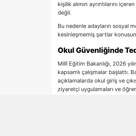
kişilik alımın ayrıntılarını içe
değil.
Bu nedenle adayların sosyal me
kesinleşmemiş şartlar konusund
Okul Güvenliğinde Tedb
Millî Eğitim Bakanlığı, 2026 yı
kapsamlı çalışmalar başlattı. B
açıklamalarda okul giriş ve çıkı
ziyaretçi uygulamaları ve öğre
tedbirlerin yeniden değerlendirild
İçişleri Bakanlığı ile Millî Eği
çalışmalarda okul bazlı risk ana
Okul çevrelerinde kolluk tedbirle