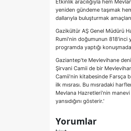
Etkinlik aracılığıyla hem Mevlan
yeniden gündeme taşımak hem de
dallarıyla buluşturmak amaçlan
Gazikültür AŞ Genel Müdürü Hal
Rumi'nin doğumunun 818'inci y
programda yaptığı konuşmada ş
Gaziantep'te Mevlevihane deni
Şirvani Camii de bir Mevlevihan
Camii'nin kitabesinde Farsça bi
ilk mısrası. Bu mısradaki harfler
Mevlana Hazretleri'nin manevi 
yansıdığını gösterir.'
Yorumlar