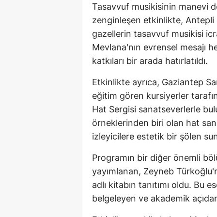
Tasavvuf musikisinin manevi de
zenginleşen etkinlikte, Antepli 
gazellerin tasavvuf musikisi ic
Mevlana'nın evrensel mesajı h
katkıları bir arada hatırlatıldı.
Etkinlikte ayrıca, Gaziantep 
eğitim gören kursiyerler tara
Hat Sergisi sanatseverlerle bul
örneklerinden biri olan hat sana
izleyicilere estetik bir şölen su
Programın bir diğer önemli böl
yayımlanan, Zeyneb Türkoğlu'nu
adlı kitabın tanıtımı oldu. Bu e
belgeleyen ve akademik açıdan 