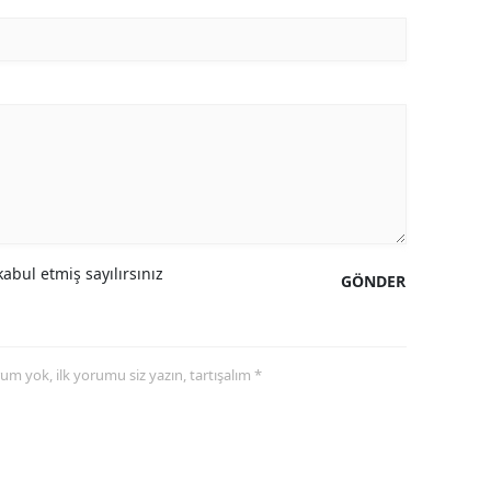
abul etmiş sayılırsınız
GÖNDER
yorum yok, ilk yorumu siz yazın, tartışalım *