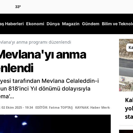
33
°
ş Haberleri
Ekonomi
Dünya
Magazin
Gündem
Bilim ve Teknol
evlana'yı anma programı düzenlendi
K
Mevlana'yı anma
nlendi
yesi tarafından Mevlana Celaleddin-i
un 818'inci Yıl dönümü dolayısıyla
ma'...
Ka
yo
02 Ekim 2025 - 19:34
EDİTÖR: Fatma TOPTAŞ
KAYNAK: Haber Merkezi
st