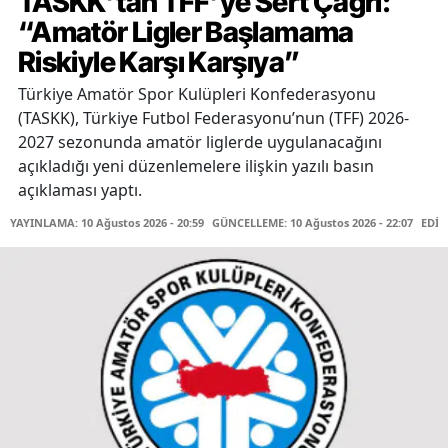
TASKK’tan TFF’ye Sert Çağrı:
“Amatör Ligler Başlamama
Riskiyle Karşı Karşıya”
Türkiye Amatör Spor Kulüpleri Konfederasyonu
(TASKK), Türkiye Futbol Federasyonu’nun (TFF) 2026-
2027 sezonunda amatör liglerde uygulanacağını
açıkladığı yeni düzenlemelere ilişkin yazılı basın
açıklaması yaptı.
YAYINLAMA: 10 Ağustos 2026 - 20:59
GÜNCELLEME: 10 Ağustos 2026 - 22:07
EDİT