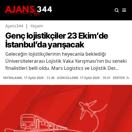
Ajans344
|
Yaşam
Genç lojistikçiler 23 Ekim’de
İstanbul’da yarışacak
Geleceğin lojistikçilerinin heyecanla beklediği
Üniversitelerarası Lojistik Vaka Yarışması’nın bu seneki
finalistleri belli oldu. Mars Logistics ve Lojistik Der...
YAYINLAMA: 17 Eylül 2025 - 11:36
GÜNCELLEME: 17 Eylül 2025 - 19:31
EDİTÖR: Fa