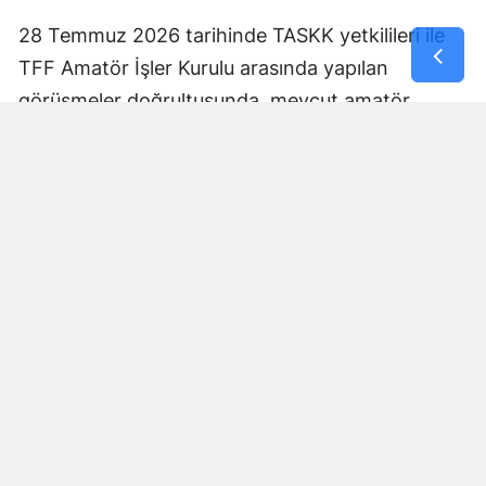
28 Temmuz 2026 tarihinde TASKK yetkilileri ile
TFF Amatör İşler Kurulu arasında yapılan
görüşmeler doğrultusunda, mevcut amatör
kulüpler tarafından karşılanamayacak kriterlerin
yeniden değerlendirilmesi ve uygulamadan
kaldırılması çağrısında bulunuldu.
TASKK: “Amatör Liglerin Başlamama Riski
Bulunuyor”
TASKK açıklamasının en dikkat çekici bölümünde
ise amatör liglerin başlamama ihtimaline dikkat
çekildi.
Filiz ve vize lisans ücretlerinin kaldırılmaması,
kulüp vize işlemleri başta olmak üzere diğer