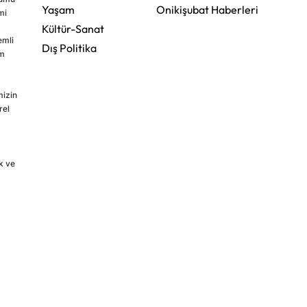
Yaşam
Onikişubat Haberleri
mi
Kültür-Sanat
emli
Dış Politika
im
mizin
rel
k ve