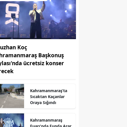
uzhan Koç
hramanmaraş Başkonuş
ylası'nda ücretsiz konser
recek
Kahramanmaraş’ta
Sıcaktan Kaçanlar
Oraya Sığındı
r
Kahramanmaraş
Fuarı'nda Funda Arar,