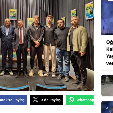
Oğ
Ka
Ya
ve
book'ta Paylaş
X'de Paylaş
Whatsapp'tan Gönde