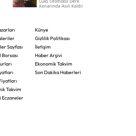
Lüks Otomobil Dere
Kenarında Asılı Kaldı!
zarları
Künye
leriler
Gizlilik Politikası
ler Sayfası
İletişim
l Borsası
Haber Arşivi
urları
Ekonomik Takvim
yatları
Son Dakika Haberleri
Fiyatları
ik Takvim
i Eczaneler