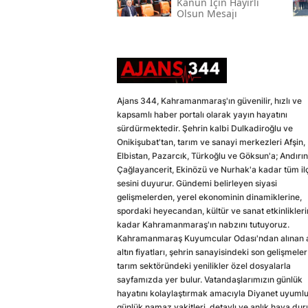
Kanun İçin Hayırlı
Olsun Mesajı
Ajans 344, Kahramanmaraş'ın güvenilir, hızlı ve
kapsamlı haber portalı olarak yayın hayatını
sürdürmektedir. Şehrin kalbi Dulkadiroğlu ve
Onikişubat'tan, tarım ve sanayi merkezleri Afşin,
Elbistan, Pazarcık, Türkoğlu ve Göksun'a; Andırın
Çağlayancerit, Ekinözü ve Nurhak'a kadar tüm il
sesini duyurur. Gündemi belirleyen siyasi
gelişmelerden, yerel ekonominin dinamiklerine,
spordaki heyecandan, kültür ve sanat etkinlikler
kadar Kahramanmaraş'ın nabzını tutuyoruz.
Kahramanmaraş Kuyumcular Odası'ndan alınan a
altın fiyatları, şehrin sanayisindeki son gelişmeler
tarım sektöründeki yenilikler özel dosyalarla
sayfamızda yer bulur. Vatandaşlarımızın günlük
hayatını kolaylaştırmak amacıyla Diyanet uyuml
günlük namaz vakitleri, detaylı ve anlık hava du