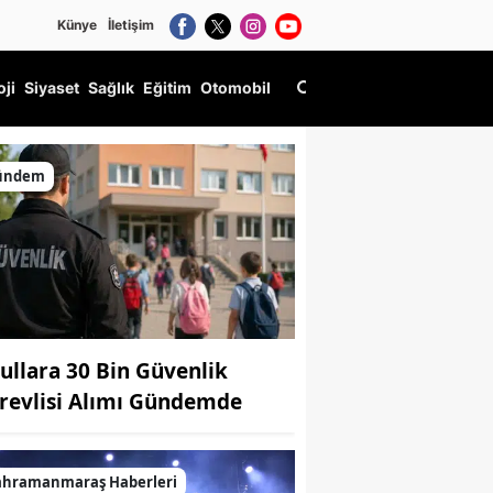
Künye
İletişim
oji
Siyaset
Sağlık
Eğitim
Otomobil
ündem
ullara 30 Bin Güvenlik
revlisi Alımı Gündemde
ahramanmaraş Haberleri