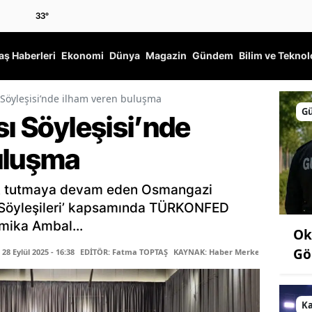
33
°
ş Haberleri
Ekonomi
Dünya
Magazin
Gündem
Bilim ve Teknol
ı Söyleşisi’nde ilham veren buluşma
G
sı Söyleşisi’nde
uluşma
şık tutmaya devam eden Osmangazi
sı Söyleşileri’ kapsamında TÜRKONFED
mika Ambal...
Ok
Gö
8 Eylül 2025 - 16:38
EDİTÖR: Fatma TOPTAŞ
KAYNAK: Haber Merkezi
K