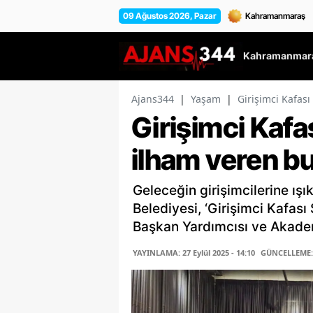
09 Ağustos 2026, Pazar
Kahramanmara
Ajans344
|
Yaşam
|
Girişimci Kafas
Girişimci Kafa
ilham veren b
Geleceğin girişimcilerine ı
Belediyesi, ‘Girişimci Kafa
Başkan Yardımcısı ve Akade
YAYINLAMA: 27 Eylül 2025 - 14:10
GÜNCELLEME: 2