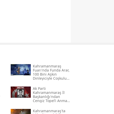
Kahramanmaraş
Fuarı'nda Funda Arar,
100 Bini Aşkın
Dinleyiciyle Coşkulu
Bir Konser Verdi
Ak Parti
Kahramanmaraş İl
r
Başkanlığı'ndan
Cengiz Topel’i Anma
Mesajı
Kahramanmaraş'ta