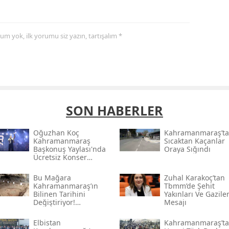
yorum yok, ilk yorumu siz yazın, tartışalım *
SON HABERLER
Oğuzhan Koç
Kahramanmaraş’ta
Kahramanmaraş
Sıcaktan Kaçanlar
Başkonuş Yaylası'nda
Oraya Sığındı
Ücretsiz Konser
Verecek
Bu Mağara
Zuhal Karakoç’tan
Kahramanmaraş’ın
Tbmm’de Şehit
Bilinen Tarihini
Yakınları Ve Gazile
Değiştiriyor!
Mesajı
Kahramanmaraş'ın En
Eski Yerleşim İzleri
Elbistan
Kahramanmaraş’ta