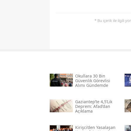
* Bu içerik ile ilgili 
Okullara 30 Bin
Güvenlik Görevlisi
Alımı Gündemde
Gaziantep’te 4,5’lik
Deprem: Afad’dan
Açıklama
Kirişci’den Yasalaşan