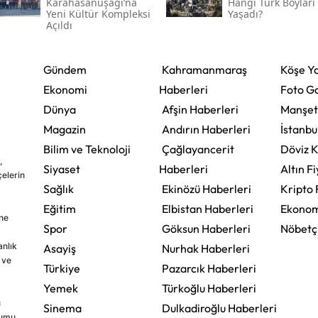
Karahasanuşağı’na
Hangi Türk Boyları
Yeni Kültür Kompleksi
Yaşadı?
Açıldı
Gündem
Kahramanmaraş
Köşe Ya
Ekonomi
Haberleri
Foto Ga
Dünya
Afşin Haberleri
Manşet
Magazin
Andırın Haberleri
İstanbu
Bilim ve Teknoloji
Çağlayancerit
Döviz K
,
Siyaset
Haberleri
Altın Fi
çelerin
Sağlık
Ekinözü Haberleri
Kripto 
Eğitim
Elbistan Haberleri
Ekonom
ine
Spor
Göksun Haberleri
Nöbetç
nlık
Asayiş
Nurhak Haberleri
 ve
Türkiye
Pazarcık Haberleri
Yemek
Türkoğlu Haberleri
u
Sinema
Dulkadiroğlu Haberleri
rumu